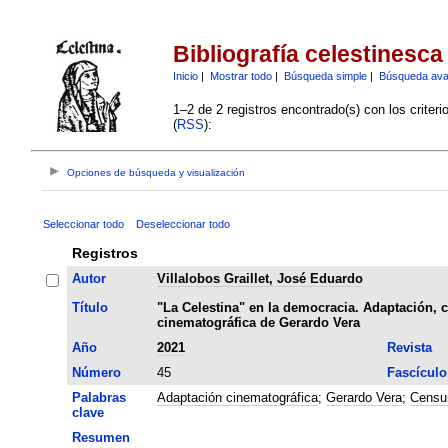
Bibliografía celestinesca
Inicio
|
Mostrar todo
|
Búsqueda simple
|
Búsqueda av
1–2 de 2 registros encontrado(s) con los criter
(
RSS
):
Opciones de búsqueda y visualización
Seleccionar todo
Deseleccionar todo
Registros
Autor
Villalobos Graillet, José Eduardo
Título
"La Celestina" en la democracia. Adaptación, c
cinematográfica de Gerardo Vera
Año
2021
Revista
Número
45
Fascículo
Palabras
Adaptación cinematográfica
;
Gerardo Vera
;
Censu
clave
Resumen