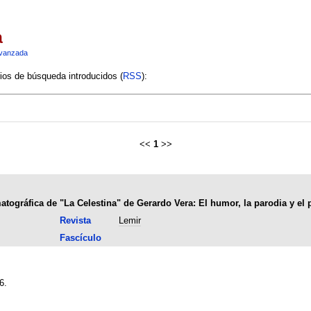
a
vanzada
rios de búsqueda introducidos (
RSS
):
<<
1
>>
tográfica de "La Celestina" de Gerardo Vera: El humor, la parodia y el 
Revista
Lemir
Fascículo
6.