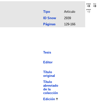
Tipo
Artículo
ID Snow
2939
Páginas
129-166
Tesis
Editor
Título
original
Título
abreviado
de la
colección
Edición