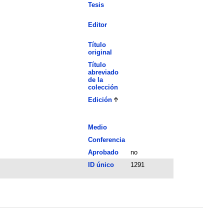
Tesis
Editor
Título
original
Título
abreviado
de la
colección
Edición
Medio
Conferencia
Aprobado
no
ID único
1291