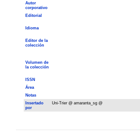
Autor
corporativo
Editorial
Idioma
Editor de la
colección
Volumen de
la colección
ISSN
Área
Notas
Insertado
Uni-Trier @ amaranta_sg @
por