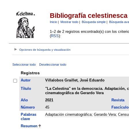
Bibliografía celestinesca
Inicio
|
Mostrar todo
|
Búsqueda simple
|
Búsqueda av
1–2 de 2 registros encontrado(s) con los criter
(
RSS
):
Opciones de búsqueda y visualización
Seleccionar todo
Deseleccionar todo
Registros
Autor
Villalobos Graillet, José Eduardo
Título
"La Celestina" en la democracia. Adaptación, c
cinematográfica de Gerardo Vera
Año
2021
Revista
Número
45
Fascículo
Palabras
Adaptación cinematográfica
;
Gerardo Vera
;
Censu
clave
Resumen