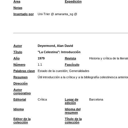
Área
Expedición
Notas
Insertado por
Uni-Trier @ amaranta_sg @
Autor
Deyermond, Alan David
Título
"La Celestina": Introducción
Año
1979
Revista
Historia y crítica de la liter
Número
1.1
Fascículo
Palabras clave
Estado de la cuestión
;
Generalidades
Resumen
Útil introducción a la crítica y a la bibliografía celestinesca an
Dirección
Autor
corporativo
Editorial
Crítica
Lugar de
Barcelona
edición
Idioma
Idioma del
resumen
Editor de la
Título de la
colección
colección