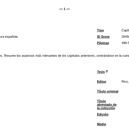
<<
1
>>
Tipo
Capít
atura española
ID Snow
2649
Páginas
498-
 Resume los aspectos más relevantes de los capítulos anteriores, centrándose en la cuestión
Tesis
Editor
Rico,
Título original
Título
abreviado de
la colección
Edición
Medio