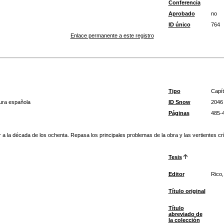
Conferencia
Aprobado
no
ID único
764
Enlace permanente a este registro
Tipo
Capít
atura española
ID Snow
2046
Páginas
485-
terior a la década de los ochenta. Repasa los principales problemas de la obra y las vertientes
Tesis
Editor
Rico,
Título original
Título
abreviado de
la colección