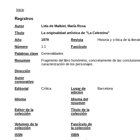
Inicio
Registros
Autor
Lida de Malkiel, María Rosa
Título
La originalidad artística de "La Celestina"
Año
1979
Revista
Historia y crítica de la liter
Número
1.1
Fascículo
Palabras clave
Generalidades
Resumen
Fragmento del libro homónimo, concretamente de las conclusiones.
caracterización de los personajes.
Dirección
Autor
corporativo
Editorial
Crítica
Lugar de
Barcelona
edición
Idioma
Idioma del
resumen
Editor de la
Título de la
colección
colección
Volumen de la
Fascículo de
colección
la colección
ISSN
ISBN