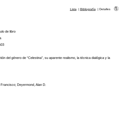
Lista
|
Bibliografía
|
Detalles
ulo de libro
a
503
 del género de “Celestina”, su aparente realismo, la técnica dialógica y la
 Francisco; Deyermond, Alan D.