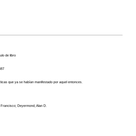
ulo de libro
487
 críticas que ya se habían manifestado por aquel entonces.
 Francisco; Deyermond, Alan D.