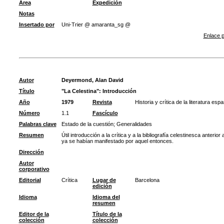
Área
Expedición
Notas
Insertado por
Uni-Trier @ amaranta_sg @
Enlace p
Autor
Deyermond, Alan David
Título
"La Celestina": Introducción
Año
1979
Revista
Historia y crítica de la literatura esp
Número
1.1
Fascículo
Palabras clave
Estado de la cuestión
;
Generalidades
Resumen
Útil introducción a la crítica y a la bibliografía celestinesca anteri
ya se habían manifestado por aquel entonces.
Dirección
Autor
corporativo
Editorial
Crítica
Lugar de
Barcelona
edición
Idioma
Idioma del
resumen
Editor de la
Título de la
colección
colección