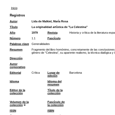
Inicio
Registros
Autor
Lida de Malkiel, María Rosa
Título
La originalidad artística de "La Celestina"
Año
1979
Revista
Historia y crítica de la literatura esp
Número
1.1
Fascículo
Palabras clave
Generalidades
Resumen
Fragmento del libro homónimo, concretamente de las conclusiones.
género de “Celestina”, su aparente realismo, la técnica dialógica y 
Dirección
Autor
corporativo
Editorial
Crítica
Lugar de
Barcelona
edición
Idioma
Idioma del
resumen
Editor de la
Título de la
colección
colección
Volumen de la
Fascículo de
colección
la colección
ISSN
ISBN