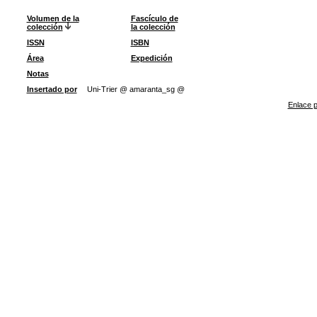
Volumen de la
Fascículo de
colección
la colección
ISSN
ISBN
Área
Expedición
Notas
Insertado por
Uni-Trier @ amaranta_sg @
Enlace p