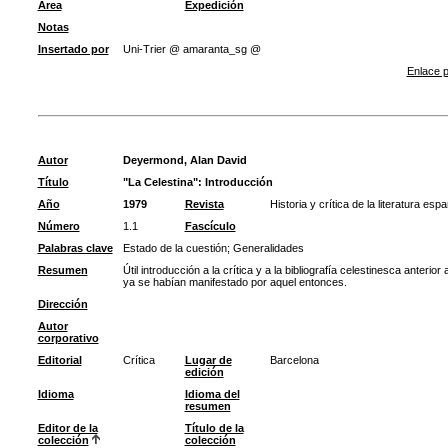
Área
Expedición
Notas
Insertado por
Uni-Trier @ amaranta_sg @
Enlace p
Autor
Deyermond, Alan David
Título
"La Celestina": Introducción
Año
1979
Revista
Historia y crítica de la literatura esp
Número
1.1
Fascículo
Palabras clave
Estado de la cuestión
;
Generalidades
Resumen
Útil introducción a la crítica y a la bibliografía celestinesca anteri
ya se habían manifestado por aquel entonces.
Dirección
Autor
corporativo
Editorial
Crítica
Lugar de
Barcelona
edición
Idioma
Idioma del
resumen
Editor de la
Título de la
colección
colección