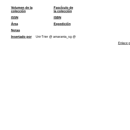
Volumen de la
Fascículo de
colección
la colección
ISSN
ISBN
Área
Expedición
Notas
Insertado por
Uni-Trier @ amaranta_sg @
Enlace p