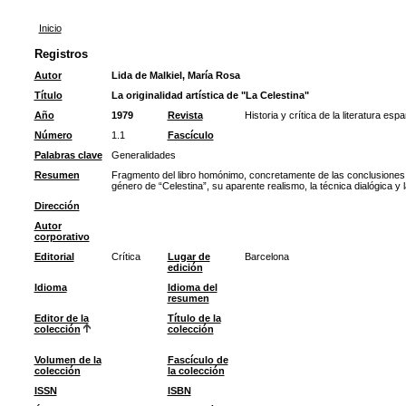
Inicio
Registros
Autor
Lida de Malkiel, María Rosa
Título
La originalidad artística de "La Celestina"
Año
1979
Revista
Historia y crítica de la literatura esp
Número
1.1
Fascículo
Palabras clave
Generalidades
Resumen
Fragmento del libro homónimo, concretamente de las conclusiones.
género de “Celestina”, su aparente realismo, la técnica dialógica y 
Dirección
Autor
corporativo
Editorial
Crítica
Lugar de
Barcelona
edición
Idioma
Idioma del
resumen
Editor de la
Título de la
colección
colección
Volumen de la
Fascículo de
colección
la colección
ISSN
ISBN