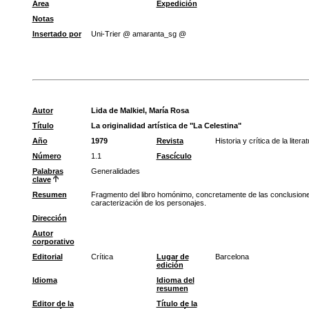
Área
Expedición
Notas
Insertado por
Uni-Trier @ amaranta_sg @
Autor
Lida de Malkiel, María Rosa
Título
La originalidad artística de "La Celestina"
Año
1979
Revista
Historia y crítica de la liter
Número
1.1
Fascículo
Palabras
Generalidades
clave
Resumen
Fragmento del libro homónimo, concretamente de las conclusiones.
caracterización de los personajes.
Dirección
Autor
corporativo
Editorial
Crítica
Lugar de
Barcelona
edición
Idioma
Idioma del
resumen
Editor de la
Título de la