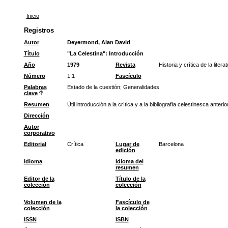
Inicio
Registros
Autor
Deyermond, Alan David
Título
"La Celestina": Introducción
Año
1979
Revista
Historia y crítica de la liter
Número
1.1
Fascículo
Palabras
Estado de la cuestión
;
Generalidades
clave
Resumen
Útil introducción a la crítica y a la bibliografía celestinesca an
Dirección
Autor
corporativo
Editorial
Crítica
Lugar de
Barcelona
edición
Idioma
Idioma del
resumen
Editor de la
Título de la
colección
colección
Volumen de la
Fascículo de
colección
la colección
ISSN
ISBN