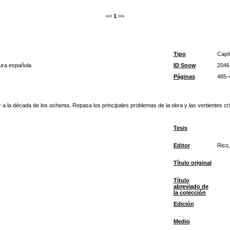
<<
1
>>
Tipo
Capít
atura española
ID Snow
2046
Páginas
485-
terior a la década de los ochenta. Repasa los principales problemas de la obra y las vertientes
Tesis
Editor
Rico
Título original
Título
abreviado de
la colección
Edición
Medio