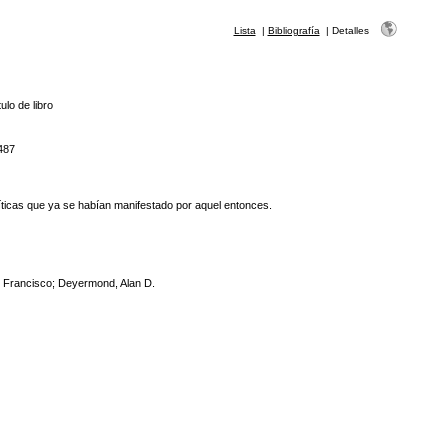
Lista
|
Bibliografía
|
Detalles
ulo de libro
487
 críticas que ya se habían manifestado por aquel entonces.
, Francisco; Deyermond, Alan D.