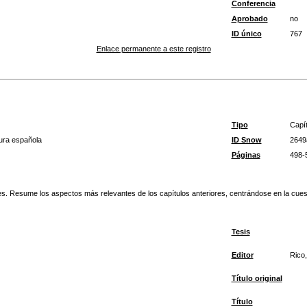
Conferencia
Aprobado
no
ID único
767
Enlace permanente a este registro
Tipo
Capít
atura española
ID Snow
2649
Páginas
498-
 Resume los aspectos más relevantes de los capítulos anteriores, centrándose en la cuestión
Tesis
Editor
Rico
Título original
Título