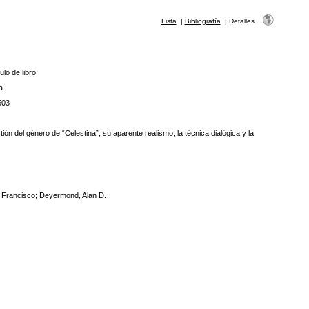
Lista
|
Bibliografía
|
Detalles
ulo de libro
a
503
 del género de “Celestina”, su aparente realismo, la técnica dialógica y la
 Francisco; Deyermond, Alan D.