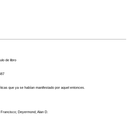
ulo de libro
487
 críticas que ya se habían manifestado por aquel entonces.
 Francisco; Deyermond, Alan D.