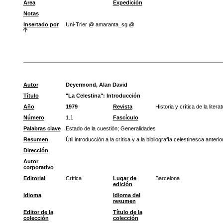
Área
Expedición
Notas
Insertado por
Uni-Trier @ amaranta_sg @
Autor
Deyermond, Alan David
Título
"La Celestina": Introducción
Año
1979
Revista
Historia y crítica de la liter
Número
1.1
Fascículo
Palabras clave
Estado de la cuestión
;
Generalidades
Resumen
Útil introducción a la crítica y a la bibliografía celestinesca an
Dirección
Autor
corporativo
Editorial
Crítica
Lugar de
Barcelona
edición
Idioma
Idioma del
resumen
Editor de la
Título de la
colección
colección