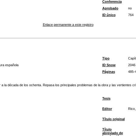
Conferencia
Aprobado
no
ID único
764
Enlace permanente a este registro
Tipo
Capít
atura española
ID Snow
2046
Páginas
485-
terior a la década de los ochenta. Repasa los principales problemas de la obra y las vertientes
Tesis
Editor
Rico,
Título original
Título
abreviado de