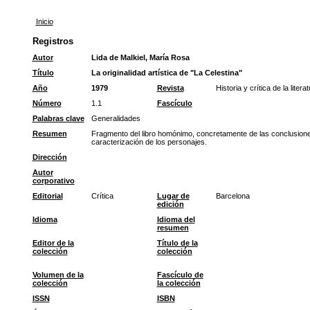
Inicio
Registros
Autor
Lida de Malkiel, María Rosa
Título
La originalidad artística de "La Celestina"
Año
1979
Revista
Historia y crítica de la liter
Número
1.1
Fascículo
Palabras clave
Generalidades
Resumen
Fragmento del libro homónimo, concretamente de las conclusiones.
caracterización de los personajes.
Dirección
Autor
corporativo
Editorial
Crítica
Lugar de
Barcelona
edición
Idioma
Idioma del
resumen
Editor de la
Título de la
colección
colección
Volumen de la
Fascículo de
colección
la colección
ISSN
ISBN