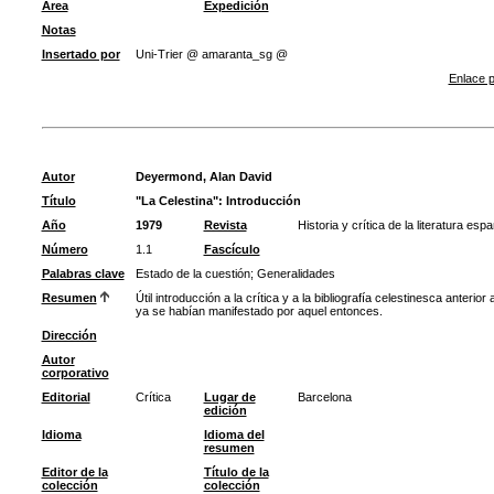
Área
Expedición
Notas
Insertado por
Uni-Trier @ amaranta_sg @
Enlace p
Autor
Deyermond, Alan David
Título
"La Celestina": Introducción
Año
1979
Revista
Historia y crítica de la literatura esp
Número
1.1
Fascículo
Palabras clave
Estado de la cuestión
;
Generalidades
Resumen
Útil introducción a la crítica y a la bibliografía celestinesca anteri
ya se habían manifestado por aquel entonces.
Dirección
Autor
corporativo
Editorial
Crítica
Lugar de
Barcelona
edición
Idioma
Idioma del
resumen
Editor de la
Título de la
colección
colección