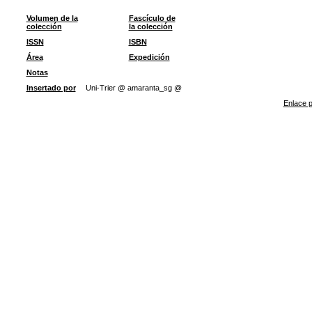
Volumen de la
Fascículo de
colección
la colección
ISSN
ISBN
Área
Expedición
Notas
Insertado por
Uni-Trier @ amaranta_sg @
Enlace p