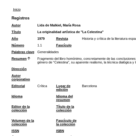
Inicio
Registros
Autor
Lida de Malkiel, María Rosa
Título
La originalidad artística de "La Celestina"
Año
1979
Revista
Historia y crítica de la literatura esp
Número
1.1
Fascículo
Palabras clave
Generalidades
Resumen
Fragmento del libro homónimo, concretamente de las conclusiones.
género de “Celestina”, su aparente realismo, la técnica dialógica y 
Dirección
Autor
corporativo
Editorial
Crítica
Lugar de
Barcelona
edición
Idioma
Idioma del
resumen
Editor de la
Título de la
colección
colección
Volumen de la
Fascículo de
colección
la colección
ISSN
ISBN