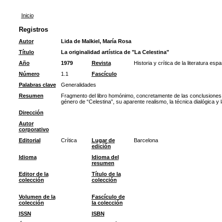
Inicio
Registros
Autor
Lida de Malkiel, María Rosa
Título
La originalidad artística de "La Celestina"
Año
1979
Revista
Historia y crítica de la literatura esp
Número
1.1
Fascículo
Palabras clave
Generalidades
Resumen
Fragmento del libro homónimo, concretamente de las conclusiones.
género de “Celestina”, su aparente realismo, la técnica dialógica y 
Dirección
Autor
corporativo
Editorial
Crítica
Lugar de
Barcelona
edición
Idioma
Idioma del
resumen
Editor de la
Título de la
colección
colección
Volumen de la
Fascículo de
colección
la colección
ISSN
ISBN