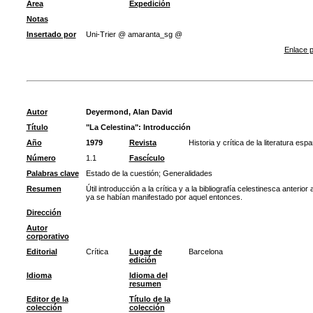
Área
Expedición
Notas
Insertado por
Uni-Trier @ amaranta_sg @
Enlace p
Autor
Deyermond, Alan David
Título
"La Celestina": Introducción
Año
1979
Revista
Historia y crítica de la literatura esp
Número
1.1
Fascículo
Palabras clave
Estado de la cuestión
;
Generalidades
Resumen
Útil introducción a la crítica y a la bibliografía celestinesca anteri
ya se habían manifestado por aquel entonces.
Dirección
Autor
corporativo
Editorial
Crítica
Lugar de
Barcelona
edición
Idioma
Idioma del
resumen
Editor de la
Título de la
colección
colección