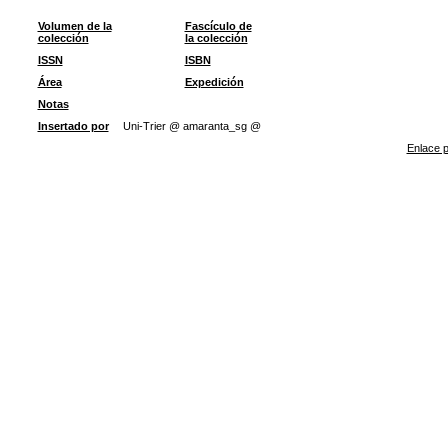
Volumen de la
Fascículo de
colección
la colección
ISSN
ISBN
Área
Expedición
Notas
Insertado por
Uni-Trier @ amaranta_sg @
Enlace p