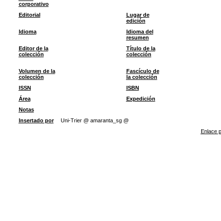
corporativo
Editorial
Lugar de
edición
Idioma
Idioma del
resumen
Editor de la
Título de la
colección
colección
Volumen de la
Fascículo de
colección
la colección
ISSN
ISBN
Área
Expedición
Notas
Insertado por
Uni-Trier @ amaranta_sg @
Enlace p