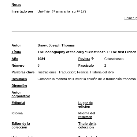
Notas
Insertado por
Uni-Trier @ amaranta_sg @ 179
Enlace p
Autor
Snow, Joseph Thomas
Título
The iconography of the early "Celestinas". 1: The first French 
Año
1984
Revista
Celestinesca
Número
8
Fascículo
2
Palabras clave
Ilustraciones
;
Traducción
;
Francia
;
Historia del libro
Resumen
Compara la manera de ilustrar la edición de la traducción francesa
Dirección
Autor
corporativo
Editorial
Lugar de
edición
Idioma
Idioma del
resumen
Editor de la
Título de la
colección
colección