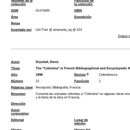
Volumen de la
Fascículo de
colección
la colección
ISSN
01473085
ISBN
Área
Expedición
Notas
Insertado por
Uni-Trier @ amaranta_sg @ 223
Enlace p
Autor
Drysdall, Denis
Título
The "Celestina" in French Bibliographical and Encyclopedic 
Año
1998
Revista
Celestinesca
Número
22
Fascículo
1
Palabras clave
Recepción
;
Bibliografía
;
Francia
Resumen
Comenta las entradas referidas a “Celestina” en algunas obras encic
y la fama de la obra en Francia.
Dirección
Autor
corporativo
Editorial
Lugar de
edición
Idioma
Idioma del