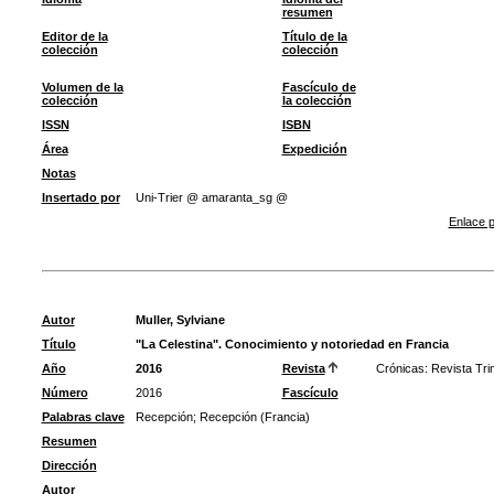
resumen
Editor de la
Título de la
colección
colección
Volumen de la
Fascículo de
colección
la colección
ISSN
ISBN
Área
Expedición
Notas
Insertado por
Uni-Trier @ amaranta_sg @
Enlace p
Autor
Muller, Sylviane
Título
"La Celestina". Conocimiento y notoriedad en Francia
Año
2016
Revista
Crónicas: Revista Tri
Número
2016
Fascículo
Palabras clave
Recepción
;
Recepción (Francia)
Resumen
Dirección
Autor