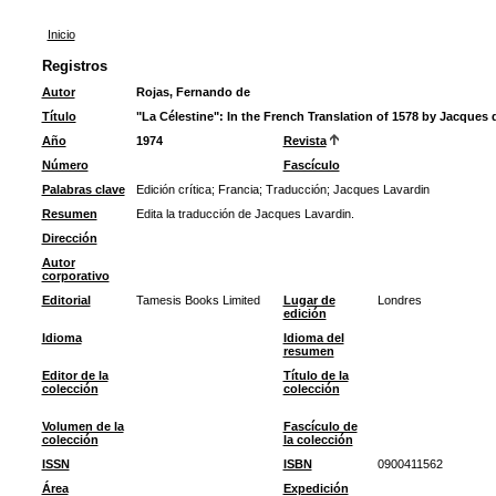
Inicio
Registros
Autor
Rojas, Fernando de
Título
"La Célestine": In the French Translation of 1578 by Jacques 
Año
1974
Revista
Número
Fascículo
Palabras clave
Edición crítica
;
Francia
;
Traducción
;
Jacques Lavardin
Resumen
Edita la traducción de Jacques Lavardin.
Dirección
Autor
corporativo
Editorial
Tamesis Books Limited
Lugar de
Londres
edición
Idioma
Idioma del
resumen
Editor de la
Título de la
colección
colección
Volumen de la
Fascículo de
colección
la colección
ISSN
ISBN
0900411562
Área
Expedición