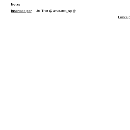
Notas
Insertado por
Uni-Trier @ amaranta_sg @
Enlace p