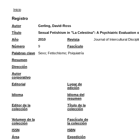
Inicio
Registro
Autor
Gerling, David-Ross
Título
Sexual Fetishism in "La Celestina": A Psychiatric Evaluation 
Año
2010
Revista
Journal of Intercultural Discipl
Número
9
Fascículo
Palabras clave
Sexo
;
Fetischismo
;
Psiquiatría
Resumen
Dirección
Autor
corporativo
Editorial
Lugar de
edición
Idioma
Idioma del
resumen
Editor de la
Título de la
colección
colección
Volumen de la
Fascículo de
colección
la colección
ISSN
ISBN
Área
Expedición