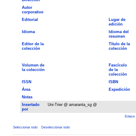
Autor
corporativo
Editorial
Lugar de
edición
Idioma
Idioma del
resumen
Editor de la
Título de la
colección
colección
Volumen de
Fascículo
la colección
de la
colección
ISSN
ISBN
Área
Expedición
Notas
Insertado
Uni-Trier @ amaranta_sg @
por
Enlace 
Seleccionar todo
Deseleccionar todo