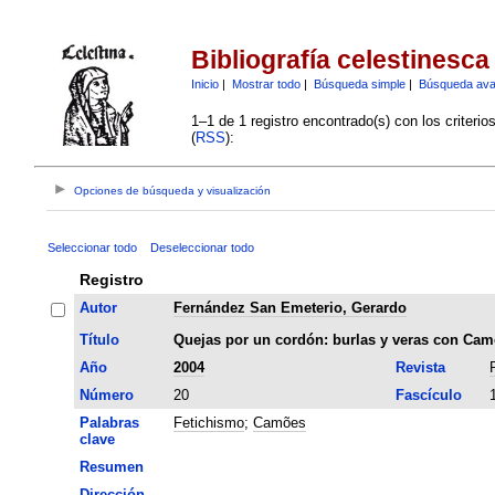
Bibliografía celestinesca
Inicio
|
Mostrar todo
|
Búsqueda simple
|
Búsqueda av
1–1 de 1 registro encontrado(s) con los criteri
(
RSS
):
Opciones de búsqueda y visualización
Seleccionar todo
Deseleccionar todo
Registro
Autor
Fernández San Emeterio, Gerardo
Título
Quejas por un cordón: burlas y veras con Ca
Año
2004
Revista
Número
20
Fascículo
Palabras
Fetichismo
;
Camões
clave
Resumen
Dirección