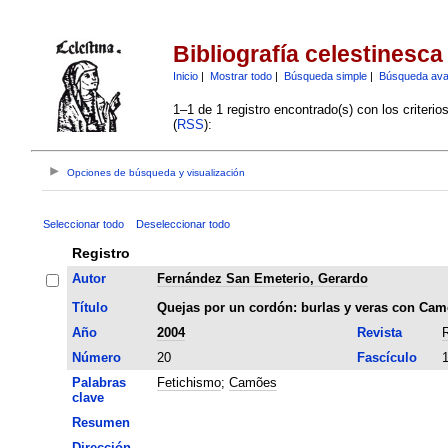
Bibliografía celestinesca
Inicio
|
Mostrar todo
|
Búsqueda simple
|
Búsqueda av
1–1 de 1 registro encontrado(s) con los criteri
(
RSS
):
Opciones de búsqueda y visualización
Seleccionar todo
Deseleccionar todo
Registro
Autor
Fernández San Emeterio, Gerardo
Título
Quejas por un cordón: burlas y veras con Ca
Año
2004
Revista
R
Número
20
Fascículo
Palabras
Fetichismo
;
Camões
clave
Resumen
Dirección