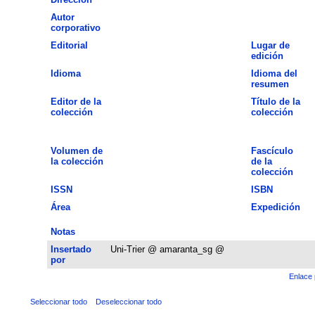
Autor
corporativo
Editorial
Lugar de
edición
Idioma
Idioma del
resumen
Editor de la
Título de la
colección
colección
Volumen de
Fascículo
la colección
de la
colección
ISSN
ISBN
Área
Expedición
Notas
Insertado
Uni-Trier @ amaranta_sg @
por
Enlace 
Seleccionar todo
Deseleccionar todo