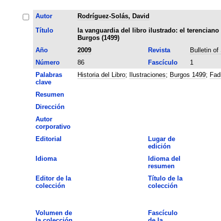
Autor
Rodríguez-Solás, David
Título
la vanguardia del libro ilustrado: el terenciano
Burgos (1499)
Año
2009
Revista
Bulletin o
Número
86
Fascículo
1
Palabras
Historia del Libro
;
Ilustraciones
;
Burgos 1499
;
Fad
clave
Resumen
Dirección
Autor
corporativo
Editorial
Lugar de
edición
Idioma
Idioma del
resumen
Editor de la
Título de la
colección
colección
Volumen de
Fascículo
la colección
de la