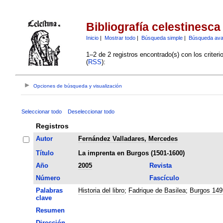
Bibliografía celestinesca
Inicio
|
Mostrar todo
|
Búsqueda simple
|
Búsqueda av
1–2 de 2 registros encontrado(s) con los criter
(
RSS
):
Opciones de búsqueda y visualización
Seleccionar todo
Deseleccionar todo
Registros
Autor
Fernández Valladares, Mercedes
Título
La imprenta en Burgos (1501-1600)
Año
2005
Revista
Número
Fascículo
Palabras
Historia del libro
;
Fadrique de Basilea
;
Burgos 149
clave
Resumen
Dirección