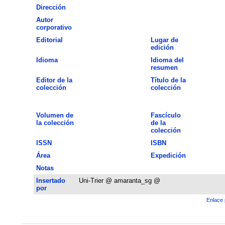
Dirección
Autor
corporativo
Editorial
Lugar de
edición
Idioma
Idioma del
resumen
Editor de la
Título de la
colección
colección
Volumen de
Fascículo
la colección
de la
colección
ISSN
ISBN
Área
Expedición
Notas
Insertado
Uni-Trier @ amaranta_sg @
por
Enlace 