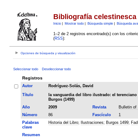
Bibliografía celestinesca
Inicio
|
Mostrar todo
|
Búsqueda simple
|
Búsqueda av
1–2 de 2 registros encontrado(s) con los criter
(
RSS
):
Opciones de búsqueda y visualización
Seleccionar todo
Deseleccionar todo
Registros
Autor
Rodríguez-Solás, David
Título
la vanguardia del libro ilustrado: el terenciano
Burgos (1499)
Año
2009
Revista
Bulletin o
Número
86
Fascículo
1
Palabras
Historia del Libro
;
Ilustraciones
;
Burgos 1499
;
Fad
clave
Resumen