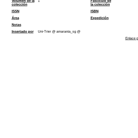
Volumen de la
1
Fascículo de
colección
la colección
ISSN
ISBN
Área
Expedición
Notas
Insertado por
Uni-Trier @ amaranta_sg @
Enlace p