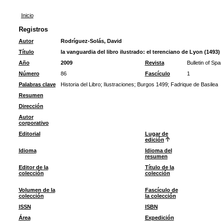
Inicio
Registros
Autor
Rodríguez-Solás, David
Título
la vanguardia del libro ilustrado: el terenciano de Lyon (1493
Año
2009
Revista
Bulletin of Sp
Número
86
Fascículo
1
Palabras clave
Historia del Libro
;
Ilustraciones
;
Burgos 1499
;
Fadrique de Basilea
Resumen
Dirección
Autor
corporativo
Editorial
Lugar de
edición
Idioma
Idioma del
resumen
Editor de la
Título de la
colección
colección
Volumen de la
Fascículo de
colección
la colección
ISSN
ISBN
Área
Expedición