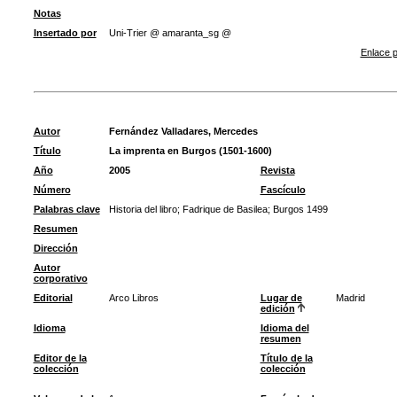
Notas
Insertado por
Uni-Trier @ amaranta_sg @
Enlace p
Autor
Fernández Valladares, Mercedes
Título
La imprenta en Burgos (1501-1600)
Año
2005
Revista
Número
Fascículo
Palabras clave
Historia del libro
;
Fadrique de Basilea
;
Burgos 1499
Resumen
Dirección
Autor
corporativo
Editorial
Arco Libros
Lugar de
Madrid
edición
Idioma
Idioma del
resumen
Editor de la
Título de la
colección
colección