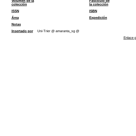
Volumen de la
Fascículo de
colección
la colección
ISSN
ISBN
Área
Expedición
Notas
Insertado por
Uni-Trier @ amaranta_sg @
Enlace p