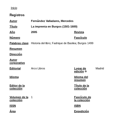
Inicio
Registros
Autor
Fernández Valladares, Mercedes
Título
La imprenta en Burgos (1501-1600)
Año
2005
Revista
Número
Fascículo
Palabras clave
Historia del libro
;
Fadrique de Basilea
;
Burgos 1499
Resumen
Dirección
Autor
corporativo
Editorial
Arco Libros
Lugar de
Madrid
edición
Idioma
Idioma del
resumen
Editor de la
Título de la
colección
colección
Volumen de la
1
Fascículo de
colección
la colección
ISSN
ISBN
Área
Expedición