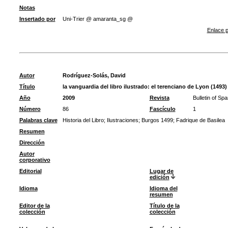
Notas
Insertado por
Uni-Trier @ amaranta_sg @
Enlace p
Autor
Rodríguez-Solás, David
Título
la vanguardia del libro ilustrado: el terenciano de Lyon (1493
Año
2009
Revista
Bulletin of Sp
Número
86
Fascículo
1
Palabras clave
Historia del Libro
;
Ilustraciones
;
Burgos 1499
;
Fadrique de Basilea
Resumen
Dirección
Autor
corporativo
Editorial
Lugar de
edición
Idioma
Idioma del
resumen
Editor de la
Título de la
colección
colección