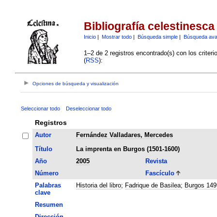
Bibliografía celestinesca
Inicio
|
Mostrar todo
|
Búsqueda simple
|
Búsqueda av
1–2 de 2 registros encontrado(s) con los criter
(
RSS
):
Opciones de búsqueda y visualización
Seleccionar todo
Deseleccionar todo
Registros
Autor
Fernández Valladares, Mercedes
Título
La imprenta en Burgos (1501-1600)
Año
2005
Revista
Número
Fascículo
Palabras
Historia del libro
;
Fadrique de Basilea
;
Burgos 149
clave
Resumen
Dirección