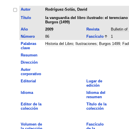
Autor
Rodríguez-Solás, David
Título
la vanguardia del libro ilustrado: el terenciano
Burgos (1499)
Año
2009
Revista
Bulletin o
Número
86
Fascículo
1
Palabras
Historia del Libro
;
Ilustraciones
;
Burgos 1499
;
Fad
clave
Resumen
Dirección
Autor
corporativo
Editorial
Lugar de
edición
Idioma
Idioma del
resumen
Editor de la
Título de la
colección
colección
Volumen de
Fascículo
la colección
de la