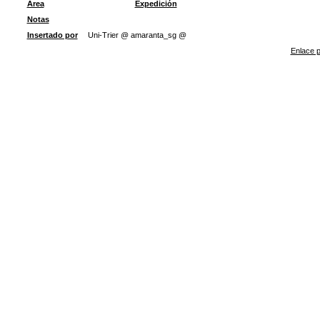
Área
Expedición
Notas
Insertado por
Uni-Trier @ amaranta_sg @
Enlace p