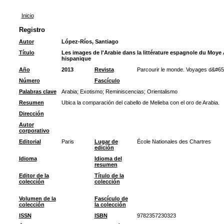
Inicio
Registro
Autor
López-Ríos, Santiago
Título
Les images de l'Arabie dans la littérature espagnole du Moy
hispanique
Año
2013
Revista
Parcourir le monde. Voyages d&#65
Número
Fascículo
Palabras clave
Arabia
;
Exotismo
;
Reminiscencias
;
Orientalismo
Resumen
Ubica la comparación del cabello de Melieba con el oro de Arabia.
Dirección
Autor
corporativo
Editorial
Paris
Lugar de
École Nationales des Chartres
edición
Idioma
Idioma del
resumen
Editor de la
Título de la
colección
colección
Volumen de la
Fascículo de
colección
la colección
ISSN
ISBN
9782357230323