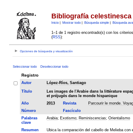
Bibliografía celestinesca
Inicio
|
Mostrar todo
|
Búsqueda simple
|
Búsqueda av
1–1 de 1 registro encontrado(s) con los criteri
(
RSS
):
Opciones de búsqueda y visualización
Seleccionar todo
Deseleccionar todo
Registro
Autor
López-Ríos, Santiago
Título
Les images de l'Arabie dans la littérature es
et préjugés dans le monde hispanique
Año
2013
Revista
Parcourir le monde. Voya
Número
Fascículo
Palabras
Arabia
;
Exotismo
;
Reminiscencias
;
Orientalismo
clave
Resumen
Ubica la comparación del cabello de Melieba con e