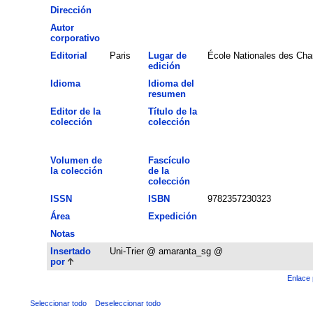
Dirección
Autor
corporativo
Editorial
Paris
Lugar de
École Nationales des Cha
edición
Idioma
Idioma del
resumen
Editor de la
Título de la
colección
colección
Volumen de
Fascículo
la colección
de la
colección
ISSN
ISBN
9782357230323
Área
Expedición
Notas
Insertado
Uni-Trier @ amaranta_sg @
por
Enlace 
Seleccionar todo
Deseleccionar todo