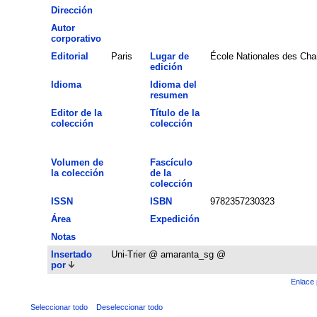
Dirección
Autor
corporativo
Editorial
Paris
Lugar de
École Nationales des Cha
edición
Idioma
Idioma del
resumen
Editor de la
Título de la
colección
colección
Volumen de
Fascículo
la colección
de la
colección
ISSN
ISBN
9782357230323
Área
Expedición
Notas
Insertado
Uni-Trier @ amaranta_sg @
por
Enlace 
Seleccionar todo
Deseleccionar todo