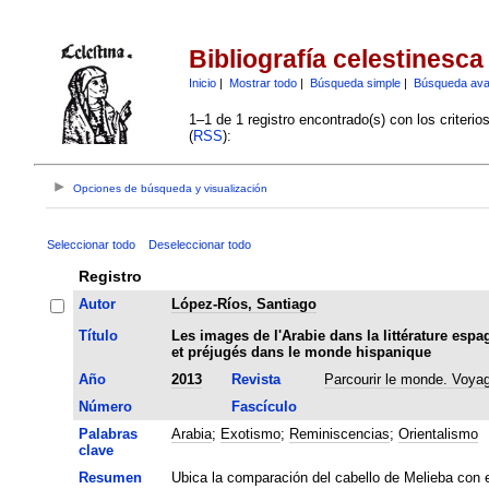
Bibliografía celestinesca
Inicio
|
Mostrar todo
|
Búsqueda simple
|
Búsqueda av
1–1 de 1 registro encontrado(s) con los criteri
(
RSS
):
Opciones de búsqueda y visualización
Seleccionar todo
Deseleccionar todo
Registro
Autor
López-Ríos, Santiago
Título
Les images de l'Arabie dans la littérature es
et préjugés dans le monde hispanique
Año
2013
Revista
Parcourir le monde. Voya
Número
Fascículo
Palabras
Arabia
;
Exotismo
;
Reminiscencias
;
Orientalismo
clave
Resumen
Ubica la comparación del cabello de Melieba con e