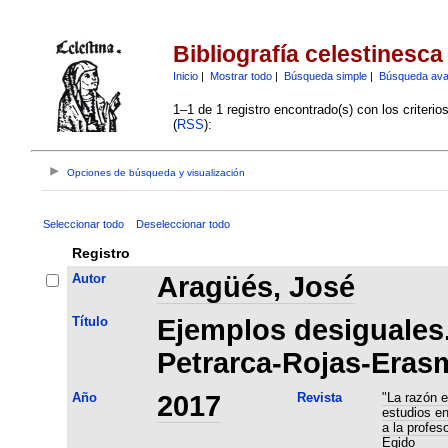
Bibliografía celestinesca
Inicio
|
Mostrar todo
|
Búsqueda simple
|
Búsqueda av
1–1 de 1 registro encontrado(s) con los criteri
(
RSS
):
Opciones de búsqueda y visualización
Seleccionar todo
Deseleccionar todo
Registro
Autor
Aragüés, José
Título
Ejemplos desiguales
Petrarca-Rojas-Eras
Año
2017
Revista
"La razón e
estudios e
a la profes
Egido