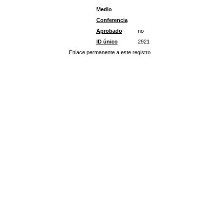
Medio
Conferencia
Aprobado
no
ID único
2921
Enlace permanente a este registro