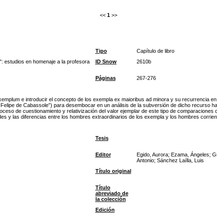
<<
1
>>
Tipo
Capítulo de libro
": estudios en homenaje a la profesora
ID Snow
2610b
Páginas
267-276
exemplum e introducir el concepto de los exempla ex maioribus ad minora y su recurrencia en 
Felipe de Cabassole”) para desembocar en un análisis de la subversión de dicho recurso haci
oceso de cuestionamiento y relativización del valor ejemplar de este tipo de comparaciones d
des y las diferencias entre los hombres extraordinarios de los exempla y los hombres corrien
Tesis
Editor
Egido, Aurora; Ezama, Ángeles; Gi
Antonio; Sánchez Laílla, Luis
Título original
Título
abreviado de
la colección
Edición