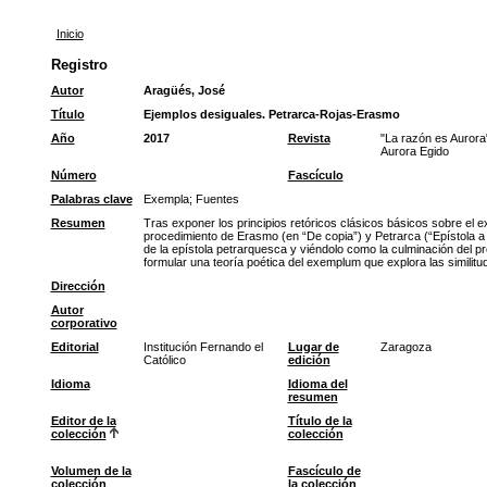
Inicio
Registro
Autor
Aragüés, José
Título
Ejemplos desiguales. Petrarca-Rojas-Erasmo
Año
2017
Revista
"La razón es Aurora
Aurora Egido
Número
Fascículo
Palabras clave
Exempla
;
Fuentes
Resumen
Tras exponer los principios retóricos clásicos básicos sobre el 
procedimiento de Erasmo (en “De copia”) y Petrarca (“Epístola a 
de la epístola petrarquesca y viéndolo como la culminación del pr
formular una teoría poética del exemplum que explora las similitu
Dirección
Autor
corporativo
Editorial
Institución Fernando el
Lugar de
Zaragoza
Católico
edición
Idioma
Idioma del
resumen
Editor de la
Título de la
colección
colección
Volumen de la
Fascículo de
colección
la colección