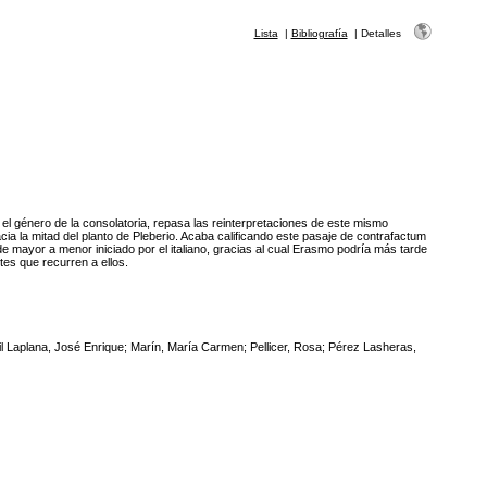
Lista
|
Bibliografía
|
Detalles
el género de la consolatoria, repasa las reinterpretaciones de este mismo
a la mitad del planto de Pleberio. Acaba calificando este pasaje de contrafactum
e mayor a menor iniciado por el italiano, gracias al cual Erasmo podría más tarde
tes que recurren a ellos.
l Laplana, José Enrique; Marín, María Carmen; Pellicer, Rosa; Pérez Lasheras,