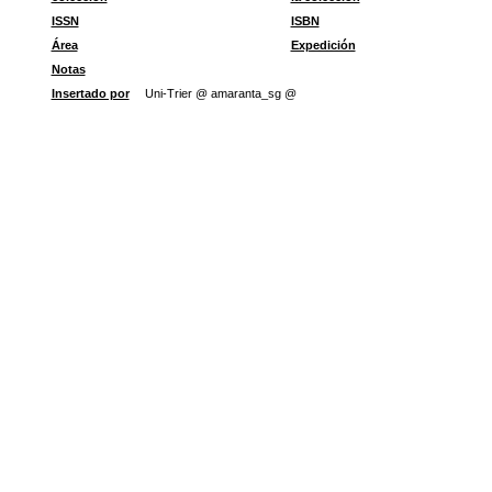
ISSN
ISBN
Área
Expedición
Notas
Insertado por
Uni-Trier @ amaranta_sg @