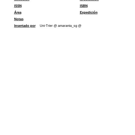
ISSN
ISBN
Área
Expedición
Notas
Insertado por
Uni-Trier @ amaranta_sg @