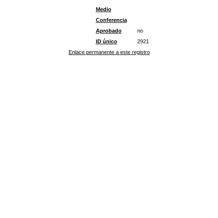
Medio
Conferencia
Aprobado
no
ID único
2921
Enlace permanente a este registro