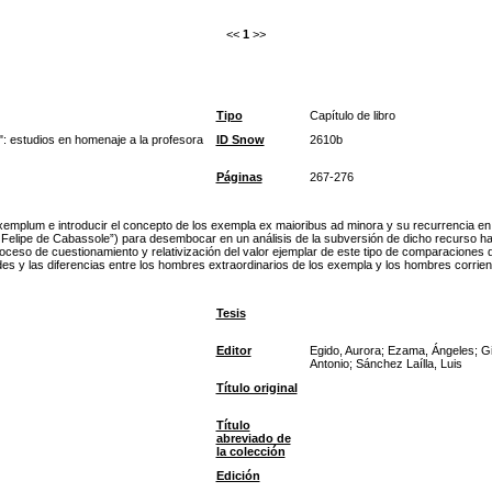
<<
1
>>
Tipo
Capítulo de libro
": estudios en homenaje a la profesora
ID Snow
2610b
Páginas
267-276
exemplum e introducir el concepto de los exempla ex maioribus ad minora y su recurrencia en 
Felipe de Cabassole”) para desembocar en un análisis de la subversión de dicho recurso haci
oceso de cuestionamiento y relativización del valor ejemplar de este tipo de comparaciones d
des y las diferencias entre los hombres extraordinarios de los exempla y los hombres corrien
Tesis
Editor
Egido, Aurora; Ezama, Ángeles; Gi
Antonio; Sánchez Laílla, Luis
Título original
Título
abreviado de
la colección
Edición