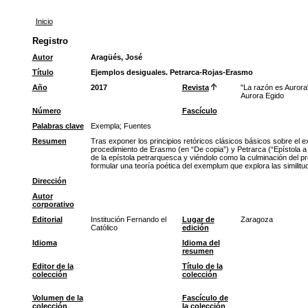
Inicio
Registro
Autor
Aragüés, José
Título
Ejemplos desiguales. Petrarca-Rojas-Erasmo
Año
2017
Revista
"La razón es Aurora
Aurora Egido
Número
Fascículo
Palabras clave
Exempla
;
Fuentes
Resumen
Tras exponer los principios retóricos clásicos básicos sobre el 
procedimiento de Erasmo (en “De copia”) y Petrarca (“Epístola a 
de la epístola petrarquesca y viéndolo como la culminación del pr
formular una teoría poética del exemplum que explora las similitu
Dirección
Autor
corporativo
Editorial
Institución Fernando el
Lugar de
Zaragoza
Católico
edición
Idioma
Idioma del
resumen
Editor de la
Título de la
colección
colección
Volumen de la
Fascículo de
colección
la colección