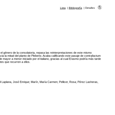
Lista
|
Bibliografía
|
Detalles
el género de la consolatoria, repasa las reinterpretaciones de este mismo
a la mitad del planto de Pleberio. Acaba calificando este pasaje de contrafactum
e mayor a menor iniciado por el italiano, gracias al cual Erasmo podría más tarde
tes que recurren a ellos.
l Laplana, José Enrique; Marín, María Carmen; Pellicer, Rosa; Pérez Lasheras,