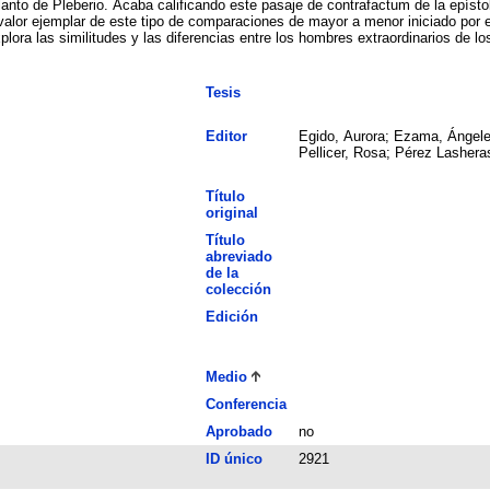
lanto de Pleberio. Acaba calificando este pasaje de contrafactum de la epíst
valor ejemplar de este tipo de comparaciones de mayor a menor iniciado por e
lora las similitudes y las diferencias entre los hombres extraordinarios de lo
Tesis
Editor
Egido, Aurora; Ezama, Ángele
Pellicer, Rosa; Pérez Lashera
Título
original
Título
abreviado
de la
colección
Edición
Medio
Conferencia
Aprobado
no
ID único
2921