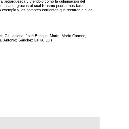
ola petrarquesca y viéndolo como la culminación del
l italiano, gracias al cual Erasmo podría más tarde
s exempla y los hombres corrientes que recurren a ellos.
s; Gil Laplana, José Enrique; Marín, María Carmen;
s, Antonio; Sánchez Laílla, Luis