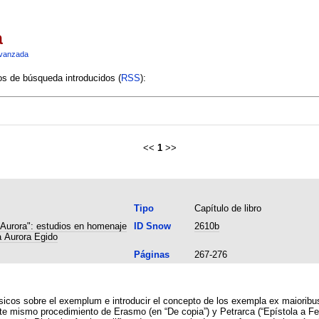
a
vanzada
ios de búsqueda introducidos (
RSS
):
<<
1
>>
Tipo
Capítulo de libro
 Aurora": estudios en homenaje
ID Snow
2610b
a Aurora Egido
Páginas
267-276
ásicos sobre el exemplum e introducir el concepto de los exempla ex maioribus
este mismo procedimiento de Erasmo (en “De copia”) y Petrarca (“Epístola a F