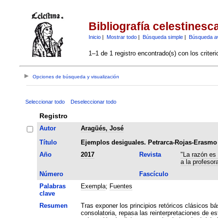
Bibliografía celestinesc
Inicio
|
Mostrar todo
|
Búsqueda simple
|
Búsqueda a
1–1 de 1 registro encontrado(s) con los criter
Opciones de búsqueda y visualización
Seleccionar todo
Deseleccionar todo
Registro
Autor
Aragüés, José
Título
Ejemplos desiguales. Petrarca-Rojas-Erasmo
Año
2017
Revista
"La razón es
a la profesor
Número
Fascículo
Palabras
Exempla
;
Fuentes
clave
Resumen
Tras exponer los principios retóricos clásicos b
consolatoria, repasa las reinterpretaciones de 