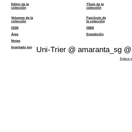
Editor de la
Título de la
colección
colección
Volumen de la
Fascículo de
colección
la colección
ISSN
ISBN
Área
Expedición
Notas
Insertado por
Uni-Trier @ amaranta_sg @
Enlace p