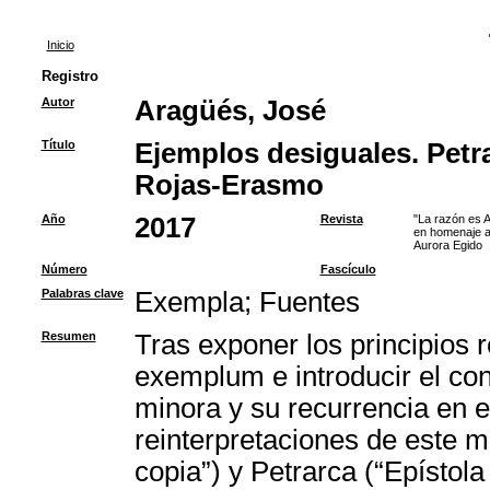
Inicio
Registro
Autor
Aragüés, José
Título
Ejemplos desiguales. Petr
Rojas-Erasmo
Año
2017
Revista
"La razón es A
en homenaje a
Aurora Egido
Número
Fascículo
Palabras clave
Exempla
;
Fuentes
Resumen
Tras exponer los principios r
exemplum e introducir el co
minora y su recurrencia en e
reinterpretaciones de este 
copia”) y Petrarca (“Epísto