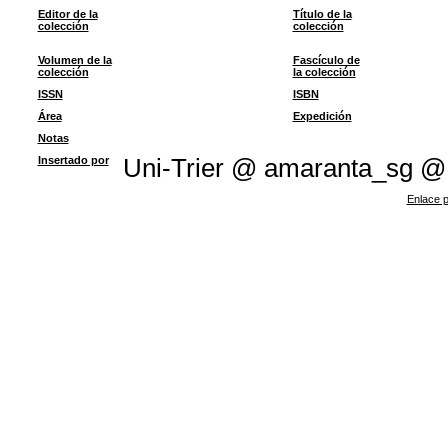
Editor de la
Título de la
colección
colección
Volumen de la
Fascículo de
colección
la colección
ISSN
ISBN
Área
Expedición
Notas
Insertado por
Uni-Trier @ amaranta_sg @
Enlace p