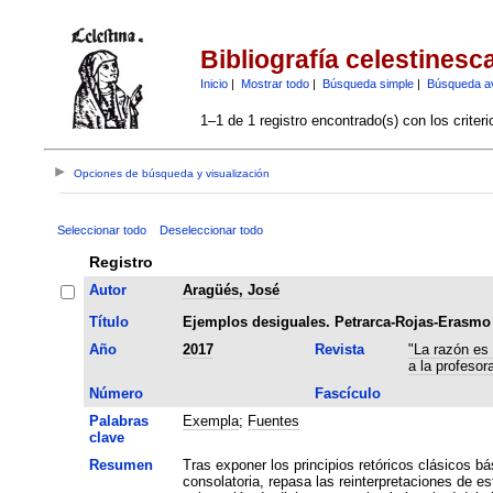
Bibliografía celestinesc
Inicio
|
Mostrar todo
|
Búsqueda simple
|
Búsqueda a
1–1 de 1 registro encontrado(s) con los criter
Opciones de búsqueda y visualización
Seleccionar todo
Deseleccionar todo
Registro
Autor
Aragüés, José
Título
Ejemplos desiguales. Petrarca-Rojas-Erasmo
Año
2017
Revista
"La razón es
a la profesor
Número
Fascículo
Palabras
Exempla
;
Fuentes
clave
Resumen
Tras exponer los principios retóricos clásicos b
consolatoria, repasa las reinterpretaciones de 