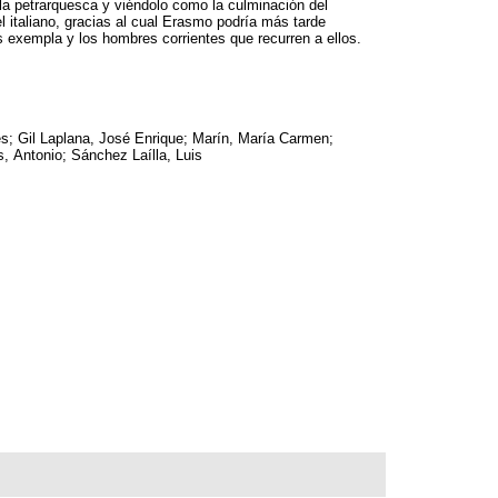
ola petrarquesca y viéndolo como la culminación del
l italiano, gracias al cual Erasmo podría más tarde
s exempla y los hombres corrientes que recurren a ellos.
s; Gil Laplana, José Enrique; Marín, María Carmen;
s, Antonio; Sánchez Laílla, Luis