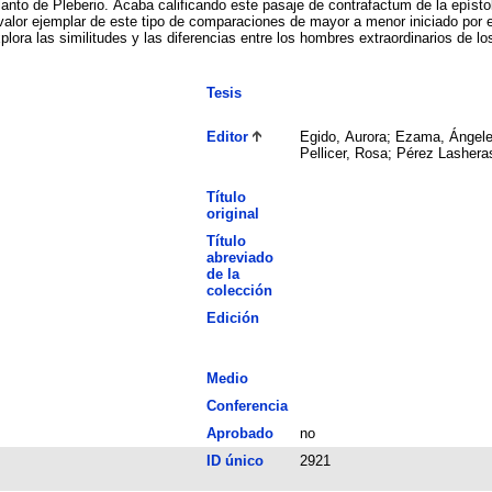
lanto de Pleberio. Acaba calificando este pasaje de contrafactum de la epíst
valor ejemplar de este tipo de comparaciones de mayor a menor iniciado por e
lora las similitudes y las diferencias entre los hombres extraordinarios de lo
Tesis
Editor
Egido, Aurora; Ezama, Ángele
Pellicer, Rosa; Pérez Lashera
Título
original
Título
abreviado
de la
colección
Edición
Medio
Conferencia
Aprobado
no
ID único
2921