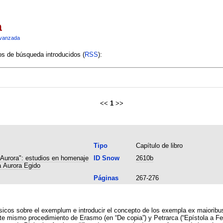
a
vanzada
ios de búsqueda introducidos (
RSS
):
<<
1
>>
Tipo
Capítulo de libro
 Aurora": estudios en homenaje
ID Snow
2610b
a Aurora Egido
Páginas
267-276
ásicos sobre el exemplum e introducir el concepto de los exempla ex maioribus
este mismo procedimiento de Erasmo (en “De copia”) y Petrarca (“Epístola a F