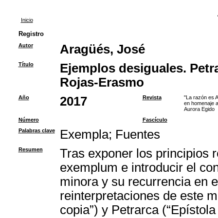
Inicio
Registro
Autor
Aragüés, José
Título
Ejemplos desiguales. Petr
Rojas-Erasmo
Año
2017
Revista
"La razón es A
en homenaje a
Aurora Egido
Número
Fascículo
Palabras clave
Exempla
;
Fuentes
Resumen
Tras exponer los principios r
exemplum e introducir el co
minora y su recurrencia en e
reinterpretaciones de este 
copia”) y Petrarca (“Epísto