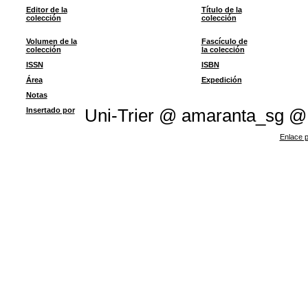
Editor de la
Título de la
colección
colección
Volumen de la
Fascículo de
colección
la colección
ISSN
ISBN
Área
Expedición
Notas
Insertado por
Uni-Trier @ amaranta_sg @
Enlace p