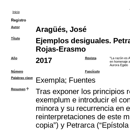
Inicio
Registro
Autor
Aragüés, José
Título
Ejemplos desiguales. Petr
Rojas-Erasmo
Año
2017
Revista
"La razón es A
en homenaje a
Aurora Egido
Número
Fascículo
Palabras clave
Exempla
;
Fuentes
Resumen
Tras exponer los principios r
exemplum e introducir el co
minora y su recurrencia en e
reinterpretaciones de este 
copia”) y Petrarca (“Epísto