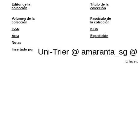
Editor de la
Título de la
colección
colección
Volumen de la
Fascículo de
colección
la colección
ISSN
ISBN
Área
Expedición
Notas
Insertado por
Uni-Trier @ amaranta_sg @
Enlace p