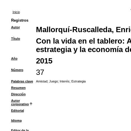
Inicio
Registros
Autor
Mallorquí-Ruscalleda, Enri
Título
Con la vida en el tablero: A
estrategia y la economía d
Año
2015
Número
37
Palabras clave
Amistad
;
Juego
;
Interés
;
Estrategia
Resumen
Dirección
Autor
corporativo
Editorial
Idioma
Editor de la