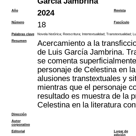
García Jambrina
Año
2024
Revista
Número
18
Fascículo
Palabras clave
Novela histórica
;
Reescritura
;
Intertextualidad
;
Transtextualidad
;
Lu
Resumen
Acercamiento a la transficci
de Luis García Jambrina. Tra
se comenta superficialmente
personaje de Celestina en la 
alusiones transtextuales y si
mientras que el personaje co
resultado es muestra de la pr
Celestina en la literatura c
Dirección
Autor
corporativo
Editorial
Lugar de
edición