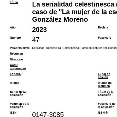
Título
La serialidad celestinesca 
caso de "La mujer de la es
González Moreno
Año
2023
Revista
Número
47
Fascículo
Palabras clave
Serialidad
;
Reescritura
;
Celestinesca
;
Pacto de lectura
;
Encicloped
Resumen
Dirección
Autor
corporativo
Editorial
Lugar de
edición
Idioma
Idioma del
resumen
Editor de la
Título de la
colección
colección
Volumen de la
Fascículo de
colección
la colección
ISSN
0147-3085
ISBN