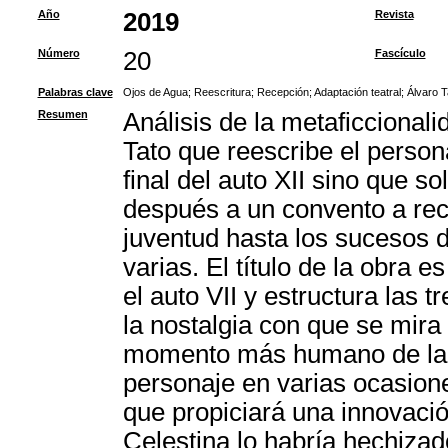
Año
2019
Revista
Número
20
Fascículo
Palabras clave
Ojos de Agua
;
Reescritura
;
Recepción
;
Adaptación teatral
;
Álvaro T
Resumen
Análisis de la metaficcionali
Tato que reescribe el person
final del auto XII sino que s
después a un convento a re
juventud hasta los sucesos d
varias. El título de la obra 
el auto VII y estructura las 
la nostalgia con que se mir
momento más humano de la al
personaje en varias ocasione
que propiciará una innovació
Celestina lo habría hechizad