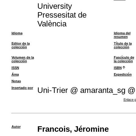
University
Pressesitat de
València
Idioma
Idioma del
resumen
Editor de la
Título de la
colección
colección
Volumen de la
Fascículo de
colección
la colección
ISSN
ISBN
Área
Expedición
Notas
Insertado por
Uni-Trier @ amaranta_sg @
Enlace p
Autor
Francois, Jéromine