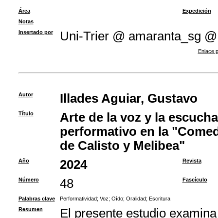
Área
Expedición
Notas
Insertado por
Uni-Trier @ amaranta_sg @
Enlace p
Autor
Illades Aguiar, Gustavo
Título
Arte de la voz y la escucha
performativo en la "Come
de Calisto y Melibea"
Año
2024
Revista
Número
48
Fascículo
Palabras clave
Performatividad
;
Voz
;
Oído
;
Oralidad
;
Escritura
Resumen
El presente estudio examina c