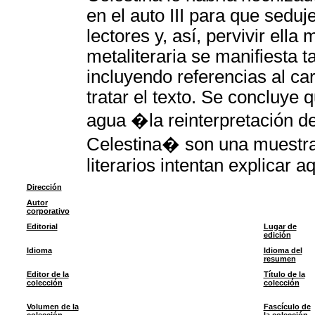
en el auto III para que sedu
lectores y, así, pervivir ell
metaliteraria se manifiesta 
incluyendo referencias al c
tratar el texto. Se concluye 
agua �la reinterpretación de 
Celestina� son una muestra 
literarios intentan explicar 
Dirección
Autor
corporativo
Editorial
Lugar de
edición
Idioma
Idioma del
resumen
Editor de la
Título de la
colección
colección
Volumen de la
Fascículo de