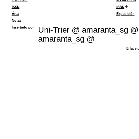
colección
la colección
ISSN
ISBN
Área
Expedición
Notas
Insertado por
Uni-Trier @ amaranta_sg 
amaranta_sg @
Enlace p