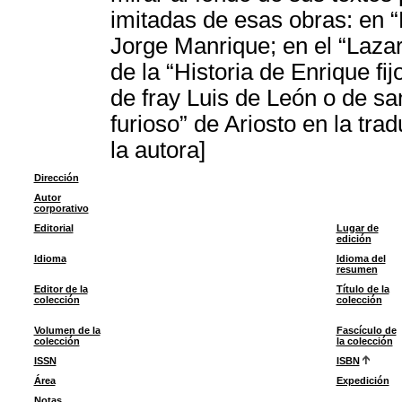
imitadas de esas obras: en 
Jorge Manrique; en el “Lazaril
de la “Historia de Enrique fi
de fray Luis de León o de s
furioso” de Ariosto en la t
la autora]
Dirección
Autor
corporativo
Editorial
Lugar de
edición
Idioma
Idioma del
resumen
Editor de la
Título de la
colección
colección
Volumen de la
Fascículo de
colección
la colección
ISSN
ISBN
Área
Expedición
Notas