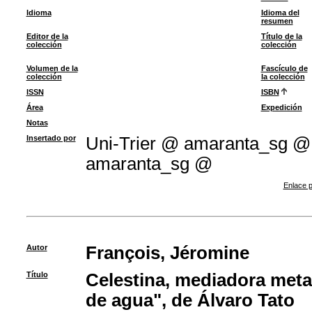
Idioma
Idioma del
resumen
Editor de la
Título de la
colección
colección
Volumen de la
Fascículo de
colección
la colección
ISSN
ISBN
Área
Expedición
Notas
Insertado por
Uni-Trier @ amaranta_sg 
amaranta_sg @
Enlace p
Autor
François, Jéromine
Título
Celestina, mediadora meta
de agua", de Álvaro Tato