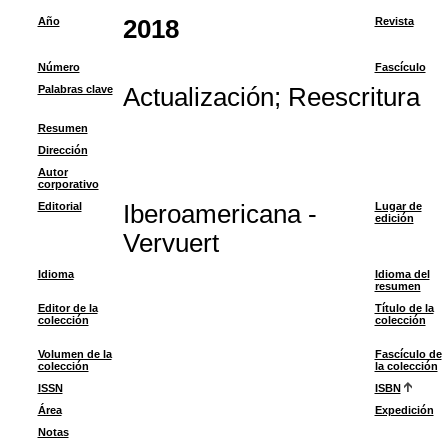
Año
2018
Revista
Número
Fascículo
Palabras clave
Actualización
;
Reescritura
Resumen
Dirección
Autor
corporativo
Editorial
Iberoamericana -
Lugar de
edición
Vervuert
Idioma
Idioma del
resumen
Editor de la
Título de la
colección
colección
Volumen de la
Fascículo de
colección
la colección
ISSN
ISBN
Área
Expedición
Notas