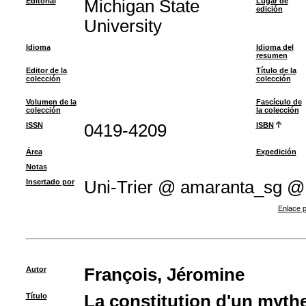
Editorial
Michigan State
Lugar de
edición
University
Idioma
Idioma del
resumen
Editor de la
Título de la
colección
colección
Volumen de la
Fascículo de
colección
la colección
ISSN
0419-4209
ISBN
Área
Expedición
Notas
Insertado por
Uni-Trier @ amaranta_sg @
Enlace p
Autor
François, Jéromine
Título
La constitution d'un mythe 