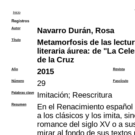
Inicio
Registros
Autor
Navarro Durán, Rosa
Título
Metamorfosis de las lectur
literaria áurea: de "La Cel
de la Cruz
Año
2015
Revista
Número
29
Fascículo
Palabras clave
Imitación
;
Reescritura
Resumen
En el Renacimiento español e
a los clásicos y los imita, s
romance del siglo XV o a s
mirar al fondo de sus textos