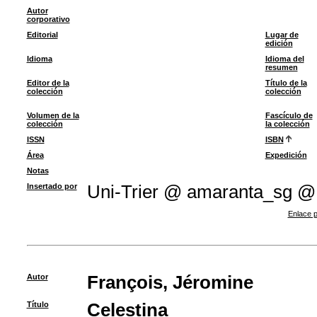
Autor
corporativo
Editorial
Lugar de
edición
Idioma
Idioma del
resumen
Editor de la
Título de la
colección
colección
Volumen de la
Fascículo de
colección
la colección
ISSN
ISBN
Área
Expedición
Notas
Insertado por
Uni-Trier @ amaranta_sg @
Enlace p
Autor
François, Jéromine
Título
Celestina