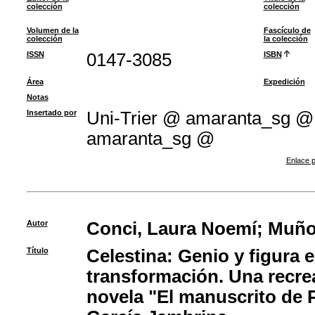
colección
colección
Volumen de la
Fascículo de
colección
la colección
ISSN
0147-3085
ISBN
Área
Expedición
Notas
Insertado por
Uni-Trier @ amaranta_sg 
amaranta_sg @
Enlace p
Autor
Conci, Laura Noemí
;
Muñoz
Título
Celestina: Genio y figura 
transformación. Una recrea
novela "El manuscrito de 