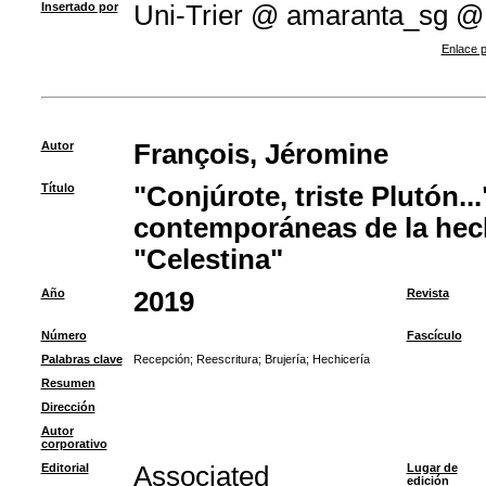
Insertado por
Uni-Trier @ amaranta_sg @
Enlace p
Autor
François, Jéromine
Título
"Conjúrote, triste Plutón..
contemporáneas de la hech
"Celestina"
Año
2019
Revista
Número
Fascículo
Palabras clave
Recepción
;
Reescritura
;
Brujería
;
Hechicería
Resumen
Dirección
Autor
corporativo
Editorial
Associated
Lugar de
edición