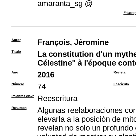
amaranta_sg @
Enlace p
Autor
François, Jéromine
Título
La constitution d'un mythe 
Célestine" à l'époque con
Año
2016
Revista
Número
74
Fascículo
Palabras clave
Reescritura
Resumen
Algunas reelaboraciones co
elevarla a la posición de mi
revelan no solo un profundo 