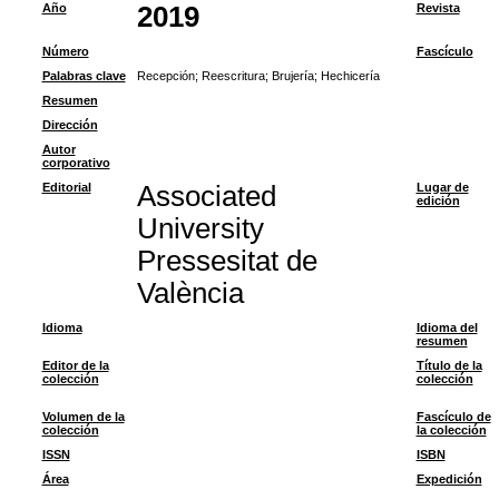
Año
2019
Revista
Número
Fascículo
Palabras clave
Recepción
;
Reescritura
;
Brujería
;
Hechicería
Resumen
Dirección
Autor
corporativo
Editorial
Associated
Lugar de
edición
University
Pressesitat de
València
Idioma
Idioma del
resumen
Editor de la
Título de la
colección
colección
Volumen de la
Fascículo de
colección
la colección
ISSN
ISBN
Área
Expedición