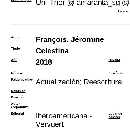
Insertado por
Uni-Trier @ amaranta_sg @
Enlace p
Autor
François, Jéromine
Título
Celestina
Año
2018
Revista
Número
Fascículo
Palabras clave
Actualización
;
Reescritura
Resumen
Dirección
Autor
corporativo
Editorial
Iberoamericana -
Lugar de
edición
Vervuert