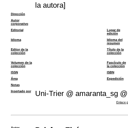
la autora]
Dirección
Autor
corporativo
Editorial
Lugar de
edición
Idioma
Idioma del
resumen
Editor de la
Título de la
colección
colección
Volumen de la
Fascículo de
colección
la colección
ISSN
ISBN
Área
Expedición
Notas
Insertado por
Uni-Trier @ amaranta_sg @
Enlace p
Autor