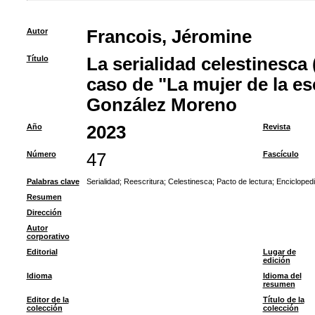
Autor
Francois, Jéromine
Título
La serialidad celestinesca 
caso de "La mujer de la es
González Moreno
Año
2023
Revista
Número
47
Fascículo
Palabras clave
Serialidad
;
Reescritura
;
Celestinesca
;
Pacto de lectura
;
Encicloped
Resumen
Dirección
Autor
corporativo
Editorial
Lugar de
edición
Idioma
Idioma del
resumen
Editor de la
Título de la
colección
colección