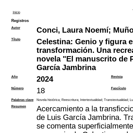
Inicio
Registros
Autor
Conci, Laura Noemí
;
Muñoz
Título
Celestina: Genio y figura 
transformación. Una recrea
novela "El manuscrito de 
García Jambrina
Año
2024
Revista
Número
18
Fascículo
Palabras clave
Novela histórica
;
Reescritura
;
Intertextualidad
;
Transtextualidad
;
Lu
Resumen
Acercamiento a la transficci
de Luis García Jambrina. Tra
se comenta superficialmente