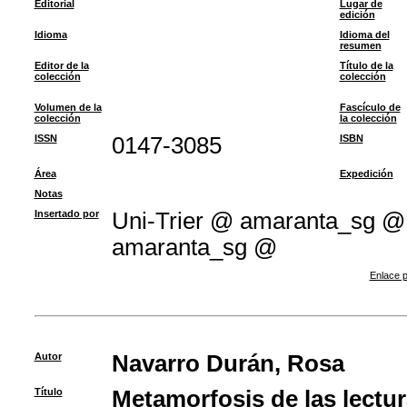
Editorial
Lugar de
edición
Idioma
Idioma del
resumen
Editor de la
Título de la
colección
colección
Volumen de la
Fascículo de
colección
la colección
ISSN
0147-3085
ISBN
Área
Expedición
Notas
Insertado por
Uni-Trier @ amaranta_sg 
amaranta_sg @
Enlace p
Autor
Navarro Durán, Rosa
Título
Metamorfosis de las lectur