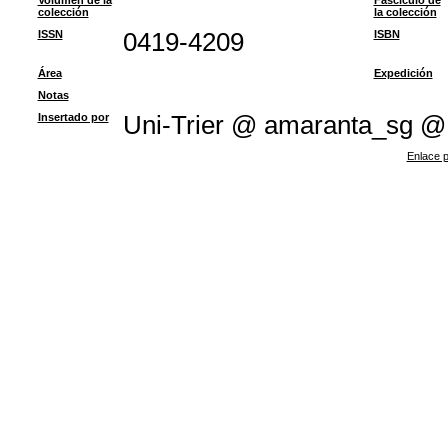
Volumen de la
Fascículo de
colección
la colección
ISSN
0419-4209
ISBN
Área
Expedición
Notas
Insertado por
Uni-Trier @ amaranta_sg @
Enlace p