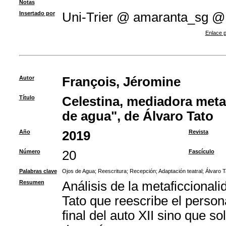
Notas
Insertado por
Uni-Trier @ amaranta_sg @
Enlace p
Autor
François, Jéromine
Título
Celestina, mediadora meta
de agua", de Álvaro Tato
Año
2019
Revista
Número
20
Fascículo
Palabras clave
Ojos de Agua
;
Reescritura
;
Recepción
;
Adaptación teatral
;
Álvaro T
Resumen
Análisis de la metaficcionali
Tato que reescribe el person
final del auto XII sino que s