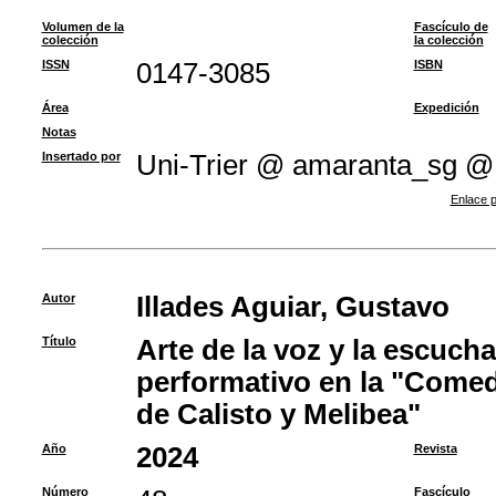
Volumen de la
Fascículo de
colección
la colección
ISSN
0147-3085
ISBN
Área
Expedición
Notas
Insertado por
Uni-Trier @ amaranta_sg @
Enlace p
Autor
Illades Aguiar, Gustavo
Título
Arte de la voz y la escucha
performativo en la "Come
de Calisto y Melibea"
Año
2024
Revista
Número
Fascículo