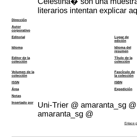
Celestina� son una muestra 
literarios intentan explicar 
Dirección
Autor
corporativo
Editorial
Lugar de
edición
Idioma
Idioma del
resumen
Editor de la
Título de la
colección
colección
Volumen de la
Fascículo de
colección
la colección
ISSN
ISBN
Área
Expedición
Notas
Insertado por
Uni-Trier @ amaranta_sg 
amaranta_sg @
Enlace p