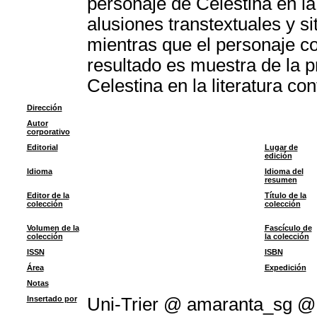
personaje de Celestina en la 
alusiones transtextuales y si
mientras que el personaje co
resultado es muestra de la pr
Celestina en la literatura c
Dirección
Autor
corporativo
Editorial
Lugar de
edición
Idioma
Idioma del
resumen
Editor de la
Título de la
colección
colección
Volumen de la
Fascículo de
colección
la colección
ISSN
ISBN
Área
Expedición
Notas
Insertado por
Uni-Trier @ amaranta_sg 