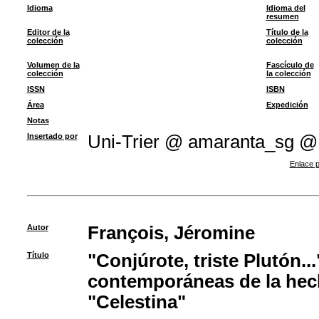
Idioma
Idioma del
resumen
Editor de la
Título de la
colección
colección
Volumen de la
Fascículo de
colección
la colección
ISSN
ISBN
Área
Expedición
Notas
Insertado por
Uni-Trier @ amaranta_sg @
Enlace p
Autor
François, Jéromine
Título
"Conjúrote, triste Plutón..
contemporáneas de la hech
"Celestina"