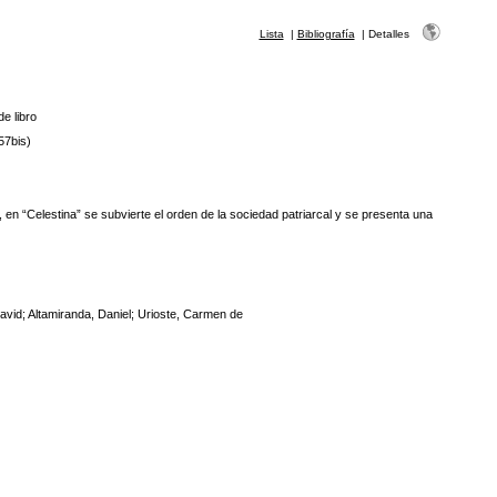
Lista
|
Bibliografía
|
Detalles
de libro
57bis)
n “Celestina” se subvierte el orden de la sociedad patriarcal y se presenta una
avid; Altamiranda, Daniel; Urioste, Carmen de