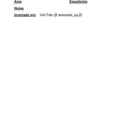
Área
Expedición
Notas
Insertado por
Uni-Trier @ amaranta_sg @