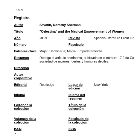
Inicio
Registro
Autor
Severin, Dorothy Sherman
Título
"Celestina" and the Magical Empowerment of Women
Año
2019
Revista
Spanish Literature From Or
Número
Fascículo
Palabras clave
Mujer
;
Hechicería
;
Magia
;
Empoderameinto
Resumen
Recoge el artículo homínomo, publicado en el número 17.2 de Cele
sociedad de mujeres fuertes y hombres débiles.
Dirección
Autor
corporativo
Editorial
Routledge
Lugar de
New York
edición
Idioma
Idioma del
resumen
Editor de la
Título de la
colección
colección
Volumen de la
Fascículo de
colección
la colección
ISSN
ISBN