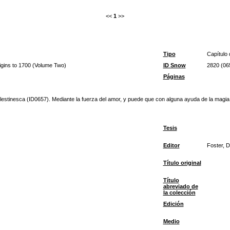
<<
1
>>
Tipo
Capítulo 
igins to 1700 (Volume Two)
ID Snow
2820 (06
Páginas
stinesca (ID0657). Mediante la fuerza del amor, y puede que con alguna ayuda de la magia, e
Tesis
Editor
Foster, D
Título original
Título
abreviado de
la colección
Edición
Medio