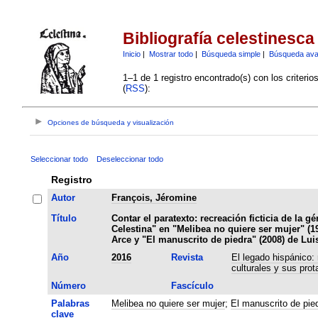
Bibliografía celestinesca
Inicio
|
Mostrar todo
|
Búsqueda simple
|
Búsqueda av
1–1 de 1 registro encontrado(s) con los criteri
(
RSS
):
Opciones de búsqueda y visualización
Seleccionar todo
Deseleccionar todo
Registro
Autor
François, Jéromine
Título
Contar el paratexto: recreación ficticia de la g
Celestina" en "Melibea no quiere ser mujer" (1
Arce y "El manuscrito de piedra" (2008) de Lu
Año
2016
Revista
El legado hispánico:
culturales y sus prot
Número
Fascículo
Palabras
Melibea no quiere ser mujer
;
El manuscrito de pie
clave