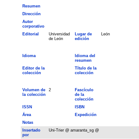
Resumen
Dirección
Autor
corporativo
Editorial
Universidad
Lugar de
León
de León
edición
Idioma
Idioma del
resumen
Editor de la
Título de la
colección
colección
Volumen de
2
Fascículo
la colección
de la
colección
ISSN
ISBN
Área
Expedición
Notas
Insertado
Uni-Trier @ amaranta_sg @
por