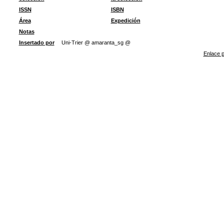
ISSN
ISBN
Área
Expedición
Notas
Insertado por
Uni-Trier @ amaranta_sg @
Enlace p