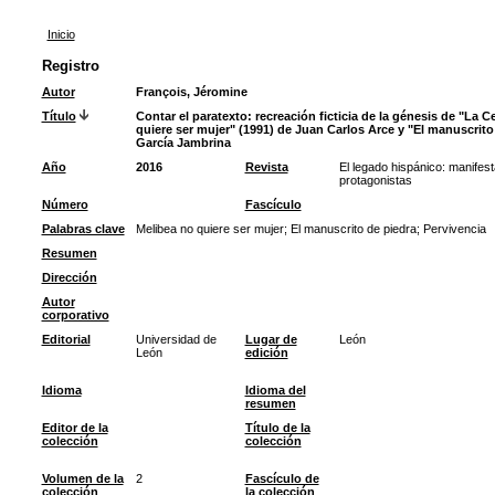
Inicio
Registro
Autor
François, Jéromine
Título
Contar el paratexto: recreación ficticia de la génesis de "La C
quiere ser mujer" (1991) de Juan Carlos Arce y "El manuscrito
García Jambrina
Año
2016
Revista
El legado hispánico: manifest
protagonistas
Número
Fascículo
Palabras clave
Melibea no quiere ser mujer
;
El manuscrito de piedra
;
Pervivencia
Resumen
Dirección
Autor
corporativo
Editorial
Universidad de
Lugar de
León
León
edición
Idioma
Idioma del
resumen
Editor de la
Título de la
colección
colección
Volumen de la
2
Fascículo de
colección
la colección