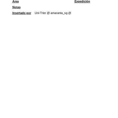
Área
Expedición
Notas
Insertado por
Uni-Trier @ amaranta_sg @