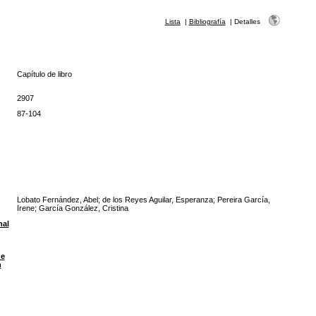
Lista
|
Bibliografía
|
Detalles
Capítulo de libro
2907
87-104
Lobato Fernández, Abel; de los Reyes Aguilar, Esperanza; Pereira García,
Irene; García González, Cristina
nal
de
n