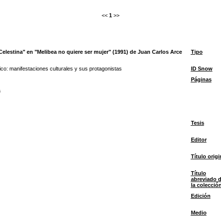
<<
1
>>
a Celestina" en "Melibea no quiere ser mujer" (1991) de Juan Carlos Arce
Tipo
ico: manifestaciones culturales y sus protagonistas
ID Snow
Páginas
a
Tesis
Editor
Título origi
Título
abreviado 
la colecció
Edición
Medio