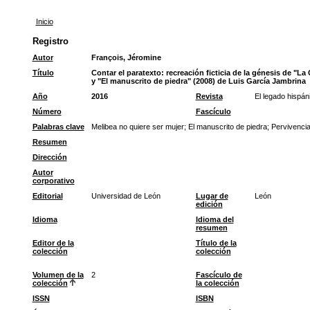
Inicio
Registro
Autor
François, Jéromine
Título
Contar el paratexto: recreación ficticia de la génesis de "L
y "El manuscrito de piedra" (2008) de Luis García Jambrina
Año
2016
Revista
El legado hispán
Número
Fascículo
Palabras clave
Melibea no quiere ser mujer
;
El manuscrito de piedra
;
Pervivenci
Resumen
Dirección
Autor
corporativo
Editorial
Universidad de León
Lugar de
León
edición
Idioma
Idioma del
resumen
Editor de la
Título de la
colección
colección
Volumen de la
2
Fascículo de
colección
la colección
ISSN
ISBN