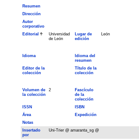
Resumen
Dirección
Autor
corporativo
Editorial
Universidad
Lugar de
León
de León
edición
Idioma
Idioma del
resumen
Editor de la
Título de la
colección
colección
Volumen de
2
Fascículo
la colección
de la
colección
ISSN
ISBN
Área
Expedición
Notas
Insertado
Uni-Trier @ amaranta_sg @
por