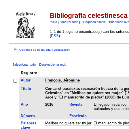
Bibliografía celestinesca
Inicio
|
Mostrar todo
|
Búsqueda simple
|
Búsqueda av
1–1 de 1 registro encontrado(s) con los criteri
(
RSS
):
Opciones de búsqueda y visualización
Seleccionar todo
Deseleccionar todo
Registro
Autor
François, Jéromine
Título
Contar el paratexto: recreación ficticia de la g
Celestina" en "Melibea no quiere ser mujer" (1
Arce y "El manuscrito de piedra" (2008) de Lu
Año
2016
Revista
El legado hispánico:
culturales y sus prot
Número
Fascículo
Palabras
Melibea no quiere ser mujer
;
El manuscrito de pie
clave