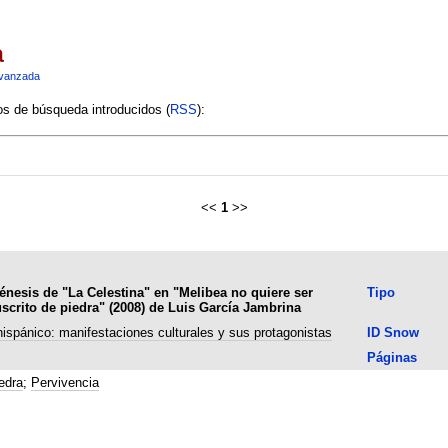
a
vanzada
ios de búsqueda introducidos (
RSS
):
<<
1
>>
 génesis de "La Celestina" en "Melibea no quiere ser
Tipo
scrito de piedra" (2008) de Luis García Jambrina
hispánico: manifestaciones culturales y sus protagonistas
ID Snow
Páginas
edra
;
Pervivencia