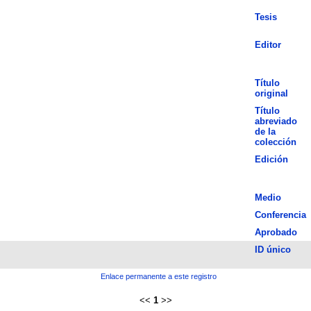
Tesis
Editor
Título
original
Título
abreviado
de la
colección
Edición
Medio
Conferencia
Aprobado
ID único
Enlace permanente a este registro
<<
1
>>