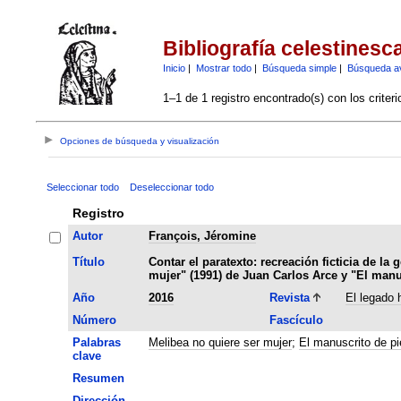
Bibliografía celestinesc
Inicio
|
Mostrar todo
|
Búsqueda simple
|
Búsqueda a
1–1 de 1 registro encontrado(s) con los criter
Opciones de búsqueda y visualización
Seleccionar todo
Deseleccionar todo
Registro
Autor
François, Jéromine
Título
Contar el paratexto: recreación ficticia de la
mujer" (1991) de Juan Carlos Arce y "El manu
Año
2016
Revista
El legado 
Número
Fascículo
Palabras
Melibea no quiere ser mujer
;
El manuscrito de pi
clave
Resumen
Dirección