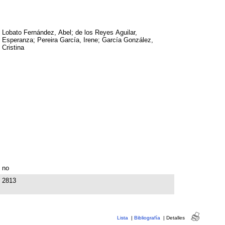
Lobato Fernández, Abel; de los Reyes Aguilar,
Esperanza; Pereira García, Irene; García González,
Cristina
no
2813
Lista
|
Bibliografía
|
Detalles