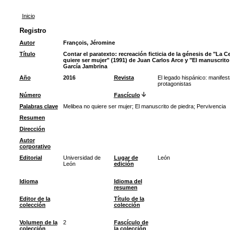
Inicio
Registro
Autor
François, Jéromine
Título
Contar el paratexto: recreación ficticia de la génesis de "La C
quiere ser mujer" (1991) de Juan Carlos Arce y "El manuscrito
García Jambrina
Año
2016
Revista
El legado hispánico: manifest
protagonistas
Número
Fascículo
Palabras clave
Melibea no quiere ser mujer
;
El manuscrito de piedra
;
Pervivencia
Resumen
Dirección
Autor
corporativo
Editorial
Universidad de
Lugar de
León
León
edición
Idioma
Idioma del
resumen
Editor de la
Título de la
colección
colección
Volumen de la
2
Fascículo de
colección
la colección