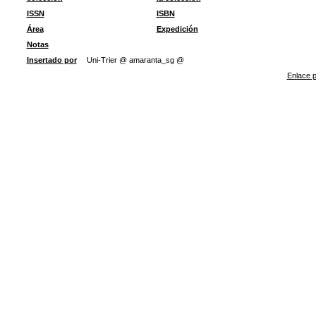
ISSN
ISBN
Área
Expedición
Notas
Insertado por
Uni-Trier @ amaranta_sg @
Enlace p