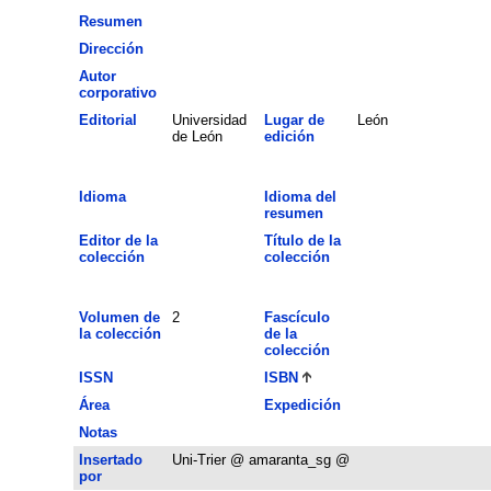
Resumen
Dirección
Autor
corporativo
Editorial
Universidad
Lugar de
León
de León
edición
Idioma
Idioma del
resumen
Editor de la
Título de la
colección
colección
Volumen de
2
Fascículo
la colección
de la
colección
ISSN
ISBN
Área
Expedición
Notas
Insertado
Uni-Trier @ amaranta_sg @
por