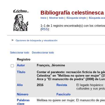
Bibliografía celestinesca
Inicio
|
Mostrar todo
|
Búsqueda simple
|
Búsqueda av
1–1 de 1 registro encontrado(s) con los criteri
(
RSS
):
Opciones de búsqueda y visualización
Seleccionar todo
Deseleccionar todo
Registro
Autor
François, Jéromine
Título
Contar el paratexto: recreación ficticia de la g
Celestina" en "Melibea no quiere ser mujer" (1
Arce y "El manuscrito de piedra" (2008) de Lu
Año
2016
Revista
El legado hispánico:
culturales y sus prot
Número
Fascículo
Palabras
Melibea no quiere ser mujer
;
El manuscrito de pie
clave