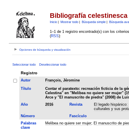
Bibliografía celestinesca
Inicio
|
Mostrar todo
|
Búsqueda simple
|
Búsqueda av
1–1 de 1 registro encontrado(s) con los criteri
(
RSS
):
Opciones de búsqueda y visualización
Seleccionar todo
Deseleccionar todo
Registro
Autor
François, Jéromine
Título
Contar el paratexto: recreación ficticia de la g
Celestina" en "Melibea no quiere ser mujer" (1
Arce y "El manuscrito de piedra" (2008) de Lu
Año
2016
Revista
El legado hispánico:
culturales y sus prot
Número
Fascículo
Palabras
Melibea no quiere ser mujer
;
El manuscrito de pie
clave