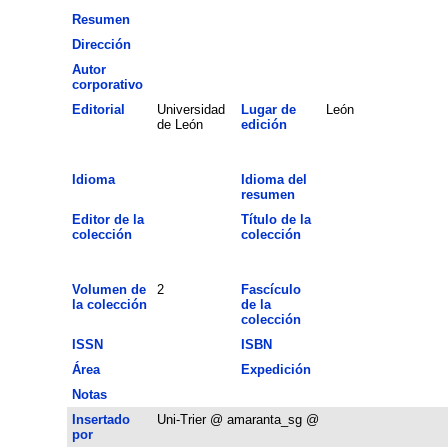
Resumen
Dirección
Autor
corporativo
Editorial
Universidad
Lugar de
León
de León
edición
Idioma
Idioma del
resumen
Editor de la
Título de la
colección
colección
Volumen de
2
Fascículo
la colección
de la
colección
ISSN
ISBN
Área
Expedición
Notas
Insertado
Uni-Trier @ amaranta_sg @
por