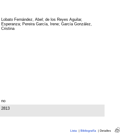
Lobato Fernández, Abel; de los Reyes Aguilar,
Esperanza; Pereira García, Irene; García González,
Cristina
no
2813
Lista
|
Bibliografía
|
Detalles