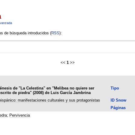
a
vanzada
ios de búsqueda introducidos (
RSS
):
<<
1
>>
 génesis de "La Celestina" en "Melibea no quiere ser
Tipo
scrito de piedra" (2008) de Luis García Jambrina
hispánico: manifestaciones culturales y sus protagonistas
ID Snow
Páginas
edra
;
Pervivencia