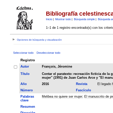
Bibliografía celestinesc
Inicio
|
Mostrar todo
|
Búsqueda simple
|
Búsqueda a
1–1 de 1 registro encontrado(s) con los criter
Opciones de búsqueda y visualización
Seleccionar todo
Deseleccionar todo
Registro
Autor
François, Jéromine
Título
Contar el paratexto: recreación ficticia de la
mujer" (1991) de Juan Carlos Arce y "El manu
Año
2016
Revista
El legado 
Número
Fascículo
Palabras
Melibea no quiere ser mujer
;
El manuscrito de pi
clave
Resumen
Dirección