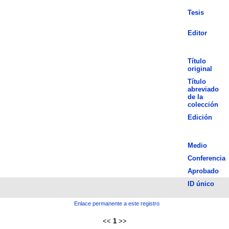
Tesis
Editor
Título
original
Título
abreviado
de la
colección
Edición
Medio
Conferencia
Aprobado
ID único
Enlace permanente a este registro
<<
1
>>