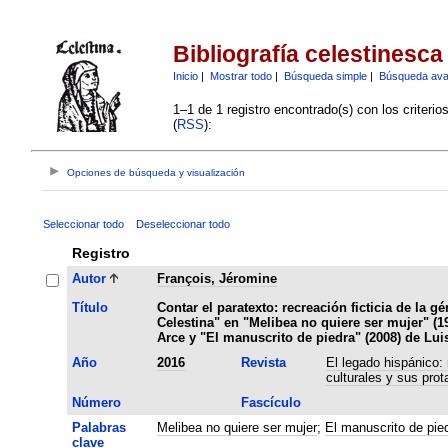
Bibliografía celestinesca
Inicio
|
Mostrar todo
|
Búsqueda simple
|
Búsqueda av
1–1 de 1 registro encontrado(s) con los criteri
(
RSS
):
Opciones de búsqueda y visualización
Seleccionar todo
Deseleccionar todo
Registro
Autor
François, Jéromine
Título
Contar el paratexto: recreación ficticia de la g
Celestina" en "Melibea no quiere ser mujer" (1
Arce y "El manuscrito de piedra" (2008) de Lu
Año
2016
Revista
El legado hispánico:
culturales y sus prot
Número
Fascículo
Palabras
Melibea no quiere ser mujer
;
El manuscrito de pie
clave