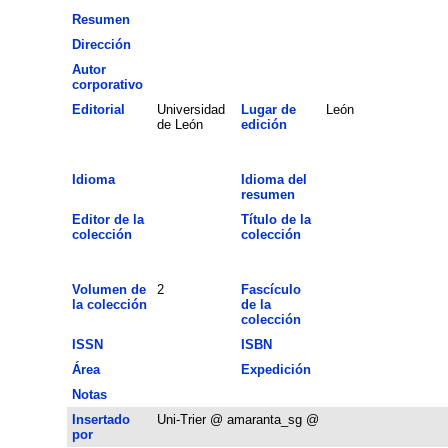
Resumen
Dirección
Autor
corporativo
Editorial
Universidad
Lugar de
León
de León
edición
Idioma
Idioma del
resumen
Editor de la
Título de la
colección
colección
Volumen de
2
Fascículo
la colección
de la
colección
ISSN
ISBN
Área
Expedición
Notas
Insertado
Uni-Trier @ amaranta_sg @
por