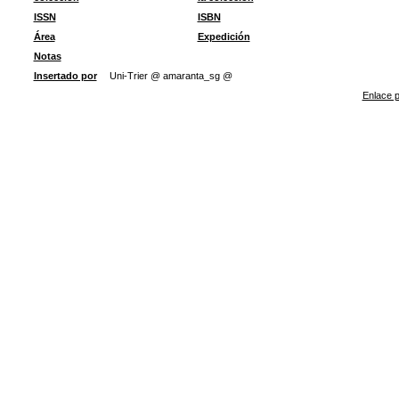
ISSN
ISBN
Área
Expedición
Notas
Insertado por
Uni-Trier @ amaranta_sg @
Enlace p