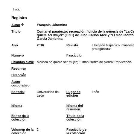
Inicio
Registro
Autor
François, Jéromine
Título
Contar el paratexto: recreación ficticia de la génesis de "La C
quiere ser mujer" (1991) de Juan Carlos Arce y "El manuscrito
García Jambrina
Año
2016
Revista
El legado hispánico: manifest
protagonistas
Número
Fascículo
Palabras clave
Melibea no quiere ser mujer
;
El manuscrito de piedra
;
Pervivencia
Resumen
Dirección
Autor
corporativo
Editorial
Universidad de
Lugar de
León
León
edición
Idioma
Idioma del
resumen
Editor de la
Título de la
colección
colección
Volumen de la
2
Fascículo de
colección
la colección