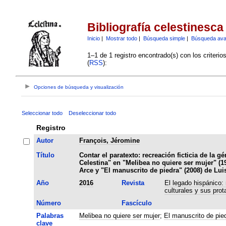
Bibliografía celestinesca
Inicio
|
Mostrar todo
|
Búsqueda simple
|
Búsqueda av
1–1 de 1 registro encontrado(s) con los criteri
(
RSS
):
Opciones de búsqueda y visualización
Seleccionar todo
Deseleccionar todo
Registro
Autor
François, Jéromine
Título
Contar el paratexto: recreación ficticia de la g
Celestina" en "Melibea no quiere ser mujer" (1
Arce y "El manuscrito de piedra" (2008) de Lu
Año
2016
Revista
El legado hispánico:
culturales y sus prot
Número
Fascículo
Palabras
Melibea no quiere ser mujer
;
El manuscrito de pie
clave