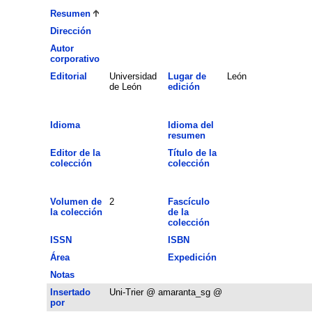
Resumen
Dirección
Autor
corporativo
Editorial
Universidad
Lugar de
León
de León
edición
Idioma
Idioma del
resumen
Editor de la
Título de la
colección
colección
Volumen de
2
Fascículo
la colección
de la
colección
ISSN
ISBN
Área
Expedición
Notas
Insertado
Uni-Trier @ amaranta_sg @
por