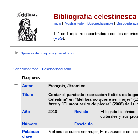
Bibliografía celestinesca
Inicio
|
Mostrar todo
|
Búsqueda simple
|
Búsqueda av
1–1 de 1 registro encontrado(s) con los criteri
(
RSS
):
Opciones de búsqueda y visualización
Seleccionar todo
Deseleccionar todo
Registro
Autor
François, Jéromine
Título
Contar el paratexto: recreación ficticia de la g
Celestina" en "Melibea no quiere ser mujer" (1
Arce y "El manuscrito de piedra" (2008) de Lu
Año
2016
Revista
El legado hispánico:
culturales y sus prot
Número
Fascículo
Palabras
Melibea no quiere ser mujer
;
El manuscrito de pie
clave