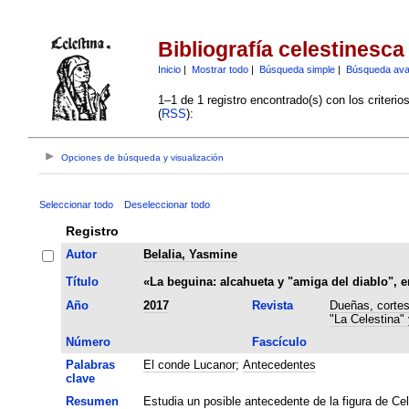
Bibliografía celestinesca
Inicio
|
Mostrar todo
|
Búsqueda simple
|
Búsqueda av
1–1 de 1 registro encontrado(s) con los criteri
(
RSS
):
Opciones de búsqueda y visualización
Seleccionar todo
Deseleccionar todo
Registro
Autor
Belalia, Yasmine
Título
«La beguina: alcahueta y "amiga del diablo", 
Año
2017
Revista
Dueñas, cortes
"La Celestina"
Número
Fascículo
Palabras
El conde Lucanor
;
Antecedentes
clave
Resumen
Estudia un posible antecedente de la figura de Ce