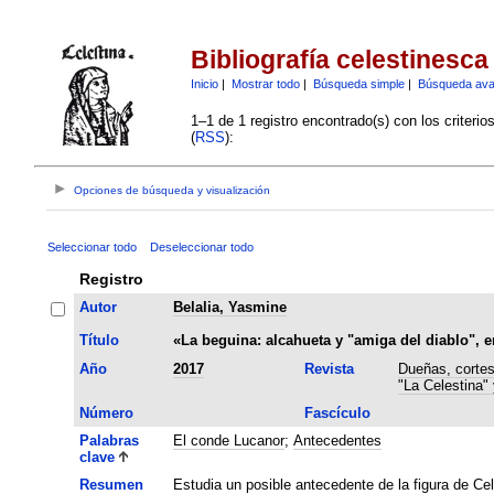
Bibliografía celestinesca
Inicio
|
Mostrar todo
|
Búsqueda simple
|
Búsqueda av
1–1 de 1 registro encontrado(s) con los criteri
(
RSS
):
Opciones de búsqueda y visualización
Seleccionar todo
Deseleccionar todo
Registro
Autor
Belalia, Yasmine
Título
«La beguina: alcahueta y "amiga del diablo", 
Año
2017
Revista
Dueñas, cortes
"La Celestina"
Número
Fascículo
Palabras
El conde Lucanor
;
Antecedentes
clave
Resumen
Estudia un posible antecedente de la figura de Ce